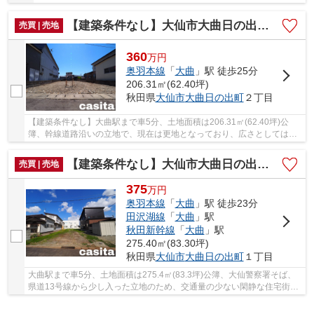
【建築条件なし】大仙市大曲日の出町二丁目 住宅用地 62.4坪
売買 | 売地
360
万
円
奥羽本線
「
大曲
」駅 徒歩25分
206.31㎡(62.40坪)
秋田県
大仙市
大曲日の出町
２丁目
【建築条件なし】大曲駅まで車5分、土地面積は206.31㎡(62.40坪)公
簿、幹線道路沿いの立地で、現在は更地となっており、広さとしては３
～４人家族のお家を建てるにはほど良いサイズで...
【建築条件なし】大仙市大曲日の出町一丁目 大仙警察署 近くの住宅街の一角83.3坪 住宅用地
売買 | 売地
375
万
円
奥羽本線
「
大曲
」駅 徒歩23分
田沢湖線
「
大曲
」駅
秋田新幹線
「
大曲
」駅
275.40㎡(83.30坪)
秋田県
大仙市
大曲日の出町
１丁目
大曲駅まで車5分、土地面積は275.4㎡(83.3坪)公簿、大仙警察署そば、
県道13号線から少し入った立地のため、交通量の少ない閑静な住宅街で
す。現在は更地となっており、広さとしては３...