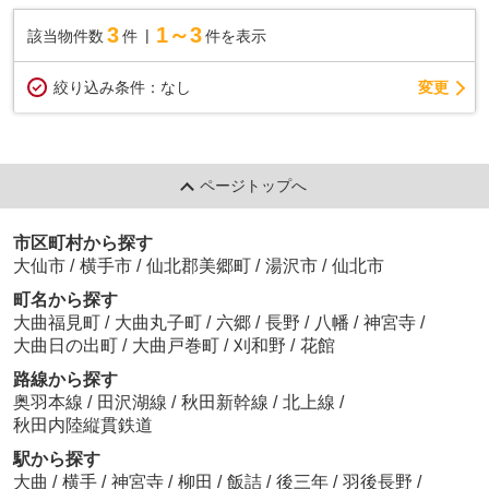
3
1～3
該当物件数
件
件を表示
変更
絞り込み条件：
なし
ページトップへ
市区町村から探す
大仙市
/
横手市
/
仙北郡美郷町
/
湯沢市
/
仙北市
町名から探す
大曲福見町
/
大曲丸子町
/
六郷
/
長野
/
八幡
/
神宮寺
/
大曲日の出町
/
大曲戸巻町
/
刈和野
/
花館
路線から探す
奥羽本線
/
田沢湖線
/
秋田新幹線
/
北上線
/
秋田内陸縦貫鉄道
駅から探す
大曲
/
横手
/
神宮寺
/
柳田
/
飯詰
/
後三年
/
羽後長野
/