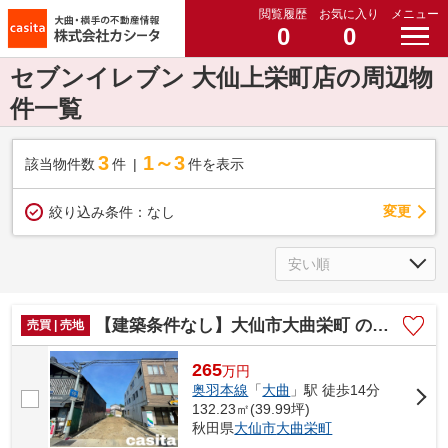
閲覧履歴
お気に入り
メニュー
0
0
セブンイレブン 大仙上栄町店の周辺物
件一覧
3
1～3
該当物件数
件
件を表示
変更
絞り込み条件：
なし
【建築条件なし】大仙市大曲栄町 の土地物件 大曲小学校まで400m・大曲高校350m
売買 | 売地
265
万
円
奥羽本線
「
大曲
」駅 徒歩14分
132.23㎡(39.99坪)
秋田県
大仙市
大曲栄町