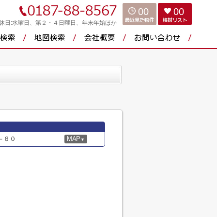
00
00
休日:水曜日、第２・４日曜日、年末年始ほか
－６０
MAP
▼