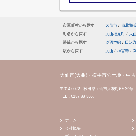
市区町村から探す
大仙市
/
仙北郡
町名から探す
大曲福見町
/
大
路線から探す
奥羽本線
/
田沢
駅から探す
大曲
/
神宮寺
/
大仙市(大曲)・横手市の土地・中古住
〒014-0022 秋田県大仙市大花町6番39号
TEL：0187-88-8567
ホーム
会社概要