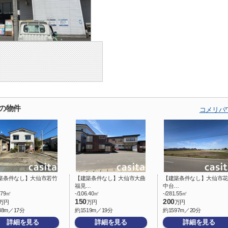
の物件
コメリパ
築条件なし】大仙市若竹
【建築条件なし】大仙市大曲
【建築条件なし】大仙市花
福見…
中台…
7.79㎡
-/106.40㎡
-/281.55㎡
150
200
万円
万円
万円
38m／17分
約1519m／19分
約1597m／20分
詳細を見る
詳細を見る
詳細を見る