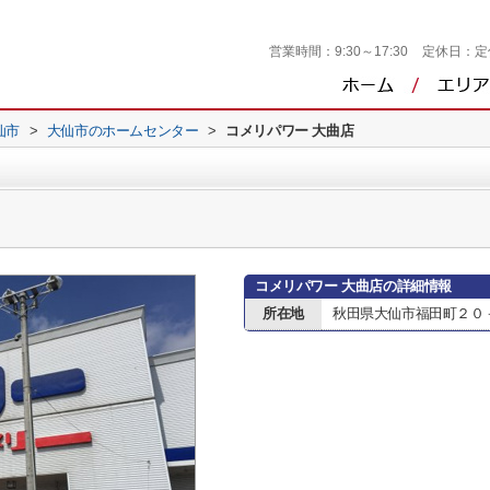
営業時間：
9:30～17:30
定休日：
定
仙市
>
大仙市のホームセンター
>
コメリパワー 大曲店
コメリパワー 大曲店の詳細情報
所在地
秋田県大仙市福田町２０