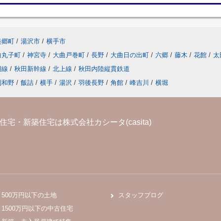
美郷町
/
湯沢市
/
横手市
曲丸子町
/
神宮寺
/
大曲戸巻町
/
長野
/
大曲日の出町
/
六郷
/
藤木
/
花館
/
太
湖線
/
秋田新幹線
/
北上線
/
秋田内陸縦貫鉄道
刈和野
/
飯詰
/
横手
/
湯沢
/
羽後長野
/
角館
/
峰吉川
/
横堀
宅・新築住宅は株式会社カシータ(casita)
500万円以下の土地
スタッフブログ
1500万円以下の中古住宅