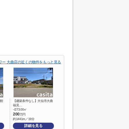
ワー 大曲店の近くの物件をもっと見る
館
【建築条件なし】大仙市大曲
福見…
-/273.00㎡
200
万円
約1441m／19分
詳細を見る