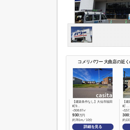
コメリパワー 大曲店の近く
【建築条件なし】大仙市福田
【建
町9…
町 …
-/308.87㎡
-/15
930
300
万円
約781m／10分
約13
詳細を見る