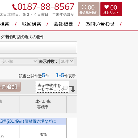
00
00
休日:水曜日、第２・４日曜日、年末年始ほか
グ 若竹町店の近くの物件
表示件数：
5
1-5
該当公開件数
件
件表示
表示中物件を
一括でチェック
歩
建ぺい率
歩
容積率
(281.49㎡) 資材置き場などに
70%
3分