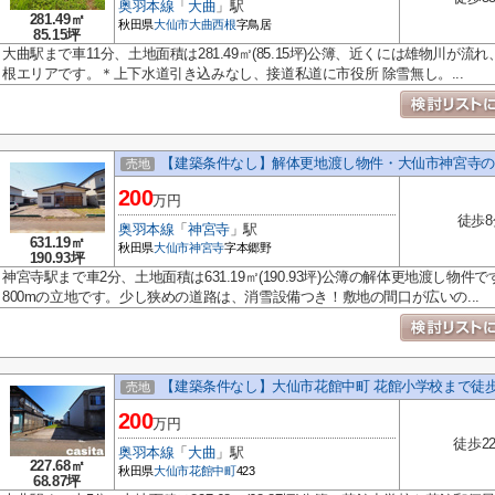
奥羽本線
「
大曲
」駅
281.49㎡
秋田県
大仙市
大曲西根
字鳥居
85.15坪
大曲駅まで車11分、土地面積は281.49㎡(85.15坪)公簿、近くには雄物川
根エリアです。＊上下水道引き込みなし、接道私道に市役所 除雪無し。...
【建築条件なし】解体更地渡し物件・大仙市神宮寺の住宅用
売地
200
万円
徒歩8
奥羽本線
「
神宮寺
」駅
631.19㎡
秋田県
大仙市
神宮寺
字本郷野
190.93坪
神宮寺駅まで車2分、土地面積は631.19㎡(190.93坪)公簿の解体更地渡し
800mの立地です。少し狭めの道路は、消雪設備つき！敷地の間口が広いの...
【建築条件なし】大仙市花館中町 花館小学校まで徒歩
売地
200
万円
徒歩2
奥羽本線
「
大曲
」駅
227.68㎡
秋田県
大仙市
花館中町
423
68.87坪