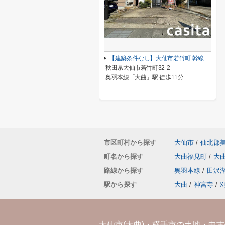
【建築条件なし】大仙市若竹町 幹線道路沿いの区画の整った南道路物件 住宅用地
秋田県大仙市若竹町32-2
奥羽本線「大曲」駅 徒歩11分
-
市区町村から探す
大仙市
/
仙北郡
町名から探す
大曲福見町
/
大
路線から探す
奥羽本線
/
田沢
駅から探す
大曲
/
神宮寺
/
大仙市(大曲)・横手市の土地・中古住