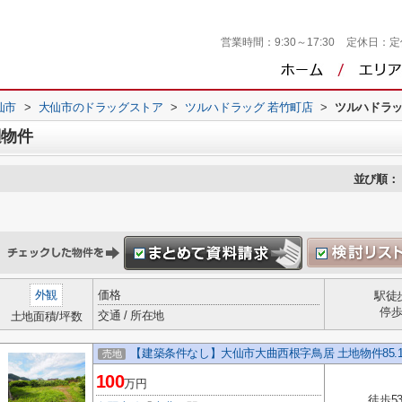
営業時間：
9:30～17:30
定休日：
定
仙市
>
大仙市のドラッグストア
>
ツルハドラッグ 若竹町店
>
ツルハドラッ
辺物件
並び順：
外観
価格
駅徒
停
交通 / 所在地
土地面積/坪数
【建築条件なし】大仙市大曲西根字鳥居 土地物件85.15坪
売地
100
万円
徒歩5