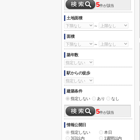
5
件が該当
土地面積
～
面積
～
築年数
駅からの徒歩
建築条件
指定しない
あり
なし
5
件が該当
情報公開日
指定しない
本日
3日以内
1週間以内