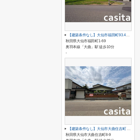
【建築条件なし】大仙市福田町93.43坪(公簿)区画の整った住宅街の南東角地物件
秋田県大仙市福田町1-69
奥羽本線「大曲」駅 徒歩10分
-
【建築条件なし】大仙市大曲住吉町 解体更地渡しの125.45坪(公簿)閑静な住宅街の100坪超物件
秋田県大仙市大曲住吉町8-9