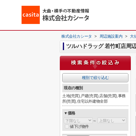
株式会社カシータ
>
周辺施設案内
>
大
ツルハドラッグ 若竹町店周
種別で絞り込む
現在の種別
土地(売買),戸建(売買),店舗(売買),事務
所(売買),住宅以外建物全部
▼価格
～
値下げ物件