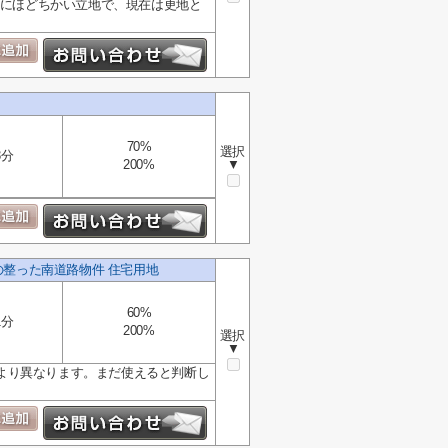
郵便局にほどちかい立地で、現在は更地と
70%
選択
3分
200%
▼
の整った南道路物件 住宅用地
60%
1分
200%
選択
▼
より異なります。まだ使えると判断し