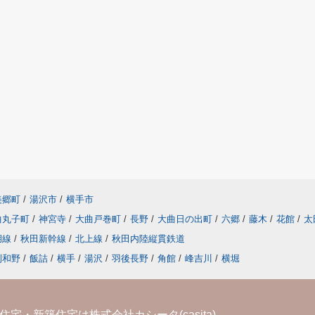
美郷町
/
湯沢市
/
横手市
曲丸子町
/
神宮寺
/
大曲戸巻町
/
長野
/
大曲日の出町
/
六郷
/
藤木
/
花館
/
太
湖線
/
秋田新幹線
/
北上線
/
秋田内陸縦貫鉄道
刈和野
/
飯詰
/
横手
/
湯沢
/
羽後長野
/
角館
/
峰吉川
/
横堀
宅・新築住宅は株式会社カシータ(casita)