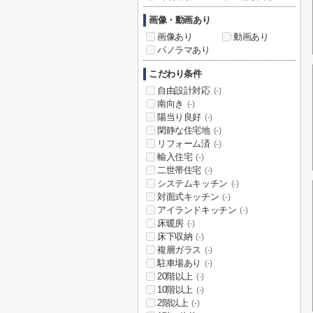
画像・動画あり
画像あり
動画あり
パノラマあり
こだわり条件
自由設計対応
(-)
南向き
(-)
陽当り良好
(-)
閑静な住宅地
(-)
リフォーム済
(-)
輸入住宅
(-)
二世帯住宅
(-)
システムキッチン
(-)
対面式キッチン
(-)
アイランドキッチン
(-)
床暖房
(-)
床下収納
(-)
複層ガラス
(-)
駐車場あり
(-)
20階以上
(-)
10階以上
(-)
2階以上
(-)