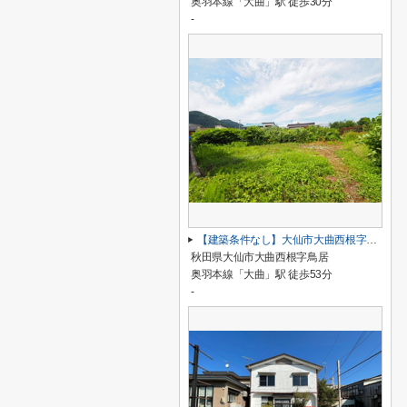
奥羽本線「大曲」駅 徒歩30分
-
【建築条件なし】大仙市大曲西根字鳥居 土地物件85.15坪(281.49㎡) 資材置き場などに
秋田県大仙市大曲西根字鳥居
奥羽本線「大曲」駅 徒歩53分
-