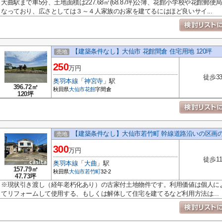
大曲駅まで車5分、土地面積は227.68㎡(68.87坪)公簿、花館小学校や花館
なっており、広さとしては３～４人家族のお家を建てるにはほど良いサイ...
【建築条件なし】大仙市 花館間倉 住宅用地 120坪
売地
250
万円
徒歩3
奥羽本線
「
神宮寺
」駅
396.72㎡
秋田県
大仙市
花館
字間倉
120坪
【建築条件なし】大仙市若竹町 幹線道路沿いの区画
売地
300
万円
徒歩1
奥羽本線
「
大曲
」駅
157.79㎡
秋田県
大仙市
若竹町
32-2
47.73坪
※現状引き渡し（経年老朽化あり）の古家付土地物件です。利用価値は個人に
てリフォームして使用する、もしくは解体して住宅を建てるなど利用方法は...