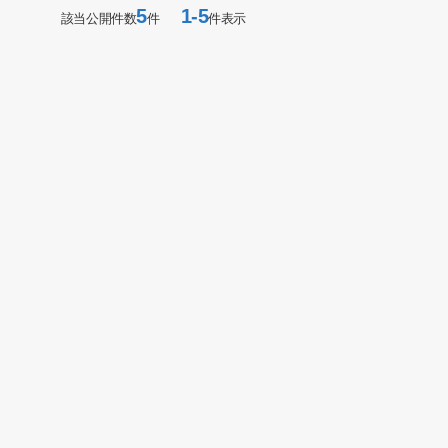
5
1-5
該当公開件数
件
件表示