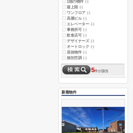
1階の物件
(-)
最上階
(-)
ワンフロア
(-)
高層ビル
(-)
エレベーター
(-)
事務所可
(-)
飲食店可
(-)
デザイナーズ
(-)
オートロック
(-)
居抜物件
(-)
個別空調
(-)
5
件が該当
新着物件