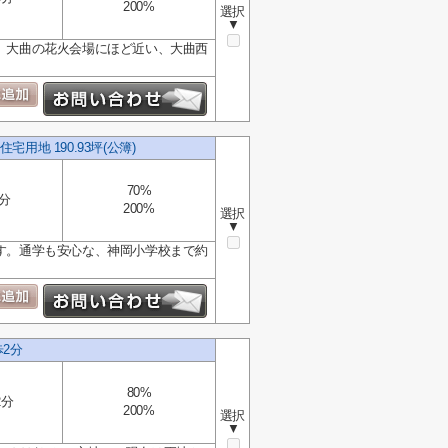
200%
選択
▼
が流れ、大曲の花火会場にほど近い、大曲西
地 190.93坪(公簿)
70%
分
200%
選択
▼
物件です。通学も安心な、神岡小学校まで約
2分
80%
2分
200%
選択
▼