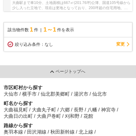
大曲駅まで車10分、土地面積は667㎡(201.76坪)公簿、国道105号線から
少し入った立地で、現在は更地となっており、200坪超の住宅用地、事
業用地、資材置き場用地などにおすすめの物件で...
1
1～1
該当物件数
件
件を表示
変更
絞り込み条件：
なし
ページトップへ
市区町村から探す
大仙市
/
横手市
/
仙北郡美郷町
/
湯沢市
/
仙北市
町名から探す
大曲福見町
/
大曲丸子町
/
六郷
/
長野
/
八幡
/
神宮寺
/
大曲日の出町
/
大曲戸巻町
/
刈和野
/
花館
路線から探す
奥羽本線
/
田沢湖線
/
秋田新幹線
/
北上線
/