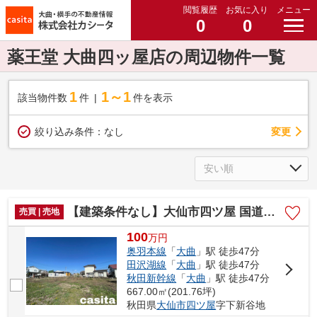
閲覧履歴
お気に入り
メニュー
0
0
薬王堂 大曲四ッ屋店の周辺物件一覧
1
1～1
該当物件数
件
件を表示
変更
絞り込み条件：
なし
【建築条件なし】大仙市四ツ屋 国道105号線近く 200坪超の住宅用地、資材置き場用地
売買 | 売地
100
万
円
奥羽本線
「
大曲
」駅 徒歩47分
田沢湖線
「
大曲
」駅 徒歩47分
秋田新幹線
「
大曲
」駅 徒歩47分
667.00㎡(201.76坪)
秋田県
大仙市
四ツ屋
字下新谷地