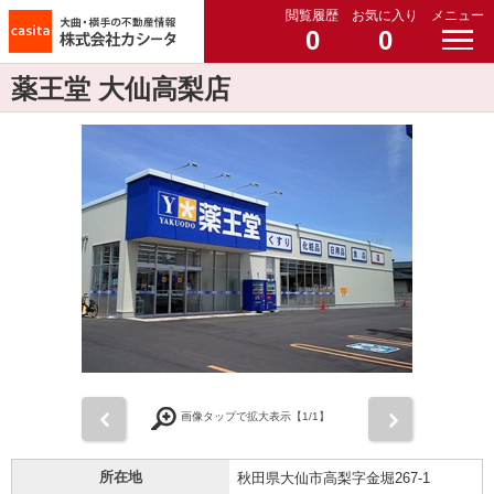
閲覧履歴
お気に入り
メニュー
0
0
薬王堂 大仙高梨店
前
次
画像タップで拡大表示【
1
/1】
所在地
秋田県大仙市高梨字金堀267-1