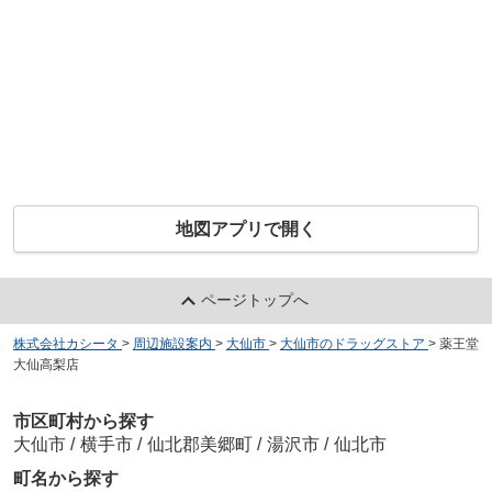
地図アプリで開く
ページトップへ
株式会社カシータ
>
周辺施設案内
>
大仙市
>
大仙市のドラッグストア
>
薬王堂
大仙高梨店
市区町村から探す
大仙市
/
横手市
/
仙北郡美郷町
/
湯沢市
/
仙北市
町名から探す