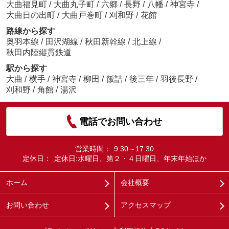
大曲福見町
/
大曲丸子町
/
六郷
/
長野
/
八幡
/
神宮寺
/
大曲日の出町
/
大曲戸巻町
/
刈和野
/
花館
路線から探す
奥羽本線
/
田沢湖線
/
秋田新幹線
/
北上線
/
秋田内陸縦貫鉄道
駅から探す
大曲
/
横手
/
神宮寺
/
柳田
/
飯詰
/
後三年
/
羽後長野
/
刈和野
/
角館
/
湯沢
電話でお問い合わせ
営業時間：
9:30～17:30
定休日：
定休日:水曜日、第２・４日曜日、年末年始ほか
ホーム
会社概要
お問い合わせ
アクセスマップ