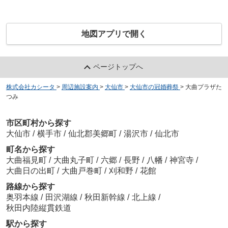
地図アプリで開く
ページトップへ
株式会社カシータ
>
周辺施設案内
>
大仙市
>
大仙市の冠婚葬祭
>
大曲プラザた
つみ
市区町村から探す
大仙市
/
横手市
/
仙北郡美郷町
/
湯沢市
/
仙北市
町名から探す
大曲福見町
/
大曲丸子町
/
六郷
/
長野
/
八幡
/
神宮寺
/
大曲日の出町
/
大曲戸巻町
/
刈和野
/
花館
路線から探す
奥羽本線
/
田沢湖線
/
秋田新幹線
/
北上線
/
秋田内陸縦貫鉄道
駅から探す