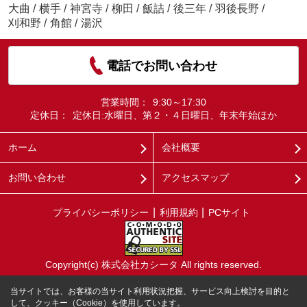
大曲
/
横手
/
神宮寺
/
柳田
/
飯詰
/
後三年
/
羽後長野
/
刈和野
/
角館
/
湯沢
電話でお問い合わせ
営業時間：
9:30～17:30
定休日：
定休日:水曜日、第２・４日曜日、年末年始ほか
ホーム
会社概要
お問い合わせ
アクセスマップ
プライバシーポリシー
利用規約
PCサイト
Copyright(c) 株式会社カシータ All rights reserved.
当サイトでは、お客様の当サイト利用状況把握、サービス向上検討を目的と
して、クッキー（Cookie）を使用しています。