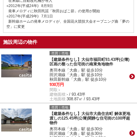
在来線に自動改札機が導入
○2012年(平成24年) 8月9日
発車メロディに秋田民謡「秋田おばこ節」の使用が開始
○2017年(平成29年) 7月1日
新幹線ホームの発車メロディが、全国花火競技大会オープニング曲「夢の
空」に変更
施設周辺の物件
売買｜売地
【建築条件なし】大仙市福田町93.43坪(公簿)
区画の整った住宅街の南東角地物件
奥羽本線「大曲」駅 徒歩10分
田沢湖線「大曲」駅 徒歩10分
秋田新幹線「大曲」駅 徒歩10分
930万円
間取:
-
建物面積:
- / 93.43坪
土地面積:
308.87㎡ / 93.43坪
売買｜売地
【建築条件なし】大仙市大曲住吉町 解体更地
渡しの125.45坪(公簿)閑静な住宅街の100坪超
物件
奥羽本線「大曲」駅 徒歩30分
田沢湖線「大曲」駅 徒歩30分