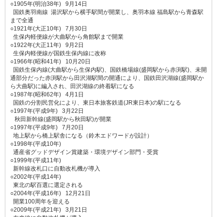
○1905年(明治38年) 9月14日
国鉄奥羽南線 湯沢駅から横手駅間が開業し、奥羽本線 福島駅から青森駅
まで全通
○1921年(大正10年) 7月30日
生保内軽便線が大曲駅から角館駅まで開業
○1922年(大正11年) 9月2日
生保内軽便線が国鉄生保内線に改称
○1966年(昭和41年) 10月20日
国鉄生保内線(大曲駅から生保内駅)、国鉄橋場線(盛岡駅から赤渕駅)、未開
通部分だった赤渕駅から田沢湖駅間の開通により、国鉄田沢湖線(盛岡駅か
ら大曲駅)に編入され、田沢湖線の終着駅になる
○1987年(昭和62年) 4月1日
国鉄の分割民営化により、東日本旅客鉄道(JR東日本)の駅になる
○1997年(平成9年) 3月22日
秋田新幹線(盛岡駅から秋田駅)が開業
○1997年(平成9年) 7月20日
地上駅から橋上駅舎になる（鈴木エドワードが設計）
○1998年(平成10年)
通産省グッドデザイン賞建築・環境デザイン部門・受賞
○1999年(平成11年)
新幹線改札口に自動改札機が導入
○2002年(平成14年)
東北の駅百選に選定される
○2004年(平成16年) 12月21日
開業100周年を迎える
○2009年(平成21年) 3月21日