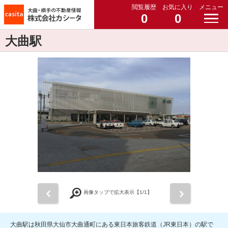
閲覧履歴
お気に入り
メニュー
0
0
大曲駅
前
次
画像タップで拡大表示【
1
/1】
大曲駅は秋田県大仙市大曲通町にある東日本旅客鉄道（JR東日本）の駅で