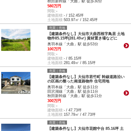
秋田新幹線「大曲」駅 徒歩30分
580万円
間取:
-
建物面積:
- / 152.45坪
土地面積:
503.97㎡ / 152.45坪
売買｜売地
【建築条件なし】大仙市大曲西根字鳥居 土地
物件85.15坪(281.49㎡) 資材置き場などに
奥羽本線「大曲」駅 徒歩53分
100万円
間取:
-
建物面積:
- / 85.15坪
土地面積:
281.49㎡ / 85.15坪
売買｜売地
【建築条件なし】大仙市若竹町 幹線道路沿い
の区画の整った南道路物件 住宅用地
奥羽本線「大曲」駅 徒歩11分
田沢湖線「大曲」駅 徒歩11分
秋田新幹線「大曲」駅 徒歩11分
300万円
間取:
-
建物面積:
- / 47.73坪
土地面積:
157.79㎡ / 47.73坪
売買｜売地
【建築条件なし】大仙市花館中台 85.16坪 土