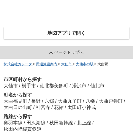
地図アプリで開く
ページトップへ
株式会社カシータ
>
周辺施設案内
>
大仙市
>
大仙市の駅
>
大曲駅
市区町村から探す
大仙市
/
横手市
/
仙北郡美郷町
/
湯沢市
/
仙北市
町名から探す
大曲福見町
/
長野
/
六郷
/
大曲丸子町
/
八幡
/
大曲戸巻町
/
大曲日の出町
/
神宮寺
/
花館
/
太田町小神成
路線から探す
奥羽本線
/
田沢湖線
/
秋田新幹線
/
北上線
/
秋田内陸縦貫鉄道