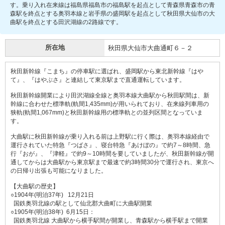
す。乗り入れ在来線は福島県福島市の福島駅を起点として青森県青森市の青
森駅を終点とする奥羽本線と岩手県の盛岡駅を起点として秋田県大仙市の大
曲駅を終点とする田沢湖線の2路線です。
所在地
秋田県大仙市大曲通町６－２
秋田新幹線『こまち』の停車駅に選ばれ、盛岡駅から東北新幹線『はや
て』、『はやぶさ』と連結して東京駅まで直通運転しています。
秋田新幹線開業により田沢湖線全線と奥羽本線大曲駅から秋田駅間は、新
幹線に合わせた標準軌(軌間1,435mm)が用いられており、在来線列車用の
狭軌(軌間1,067mm)と秋田新幹線用の標準軌との並列区間となっていま
す。
大曲駅に秋田新幹線が乗り入れる前は上野駅に行く際は、奥羽本線経由で
運行されていた特急『つばさ』、寝台特急『あけぼの』で約7～8時間、急
行『おが』、『津軽』で約9～10時間を要していましたが、秋田新幹線が開
通してからは大曲駅から東京駅まで最速で約3時間30分で運行され、東京へ
の日帰り出張も可能になりました。
【大曲駅の歴史】
○1904年(明治37年) 12月21日
国鉄奥羽北線の駅として仙北郡大曲町に大曲駅開業
○1905年(明治38年) 6月15日：
国鉄奥羽北線 大曲駅から横手駅間が開業し、青森駅から横手駅まで開業