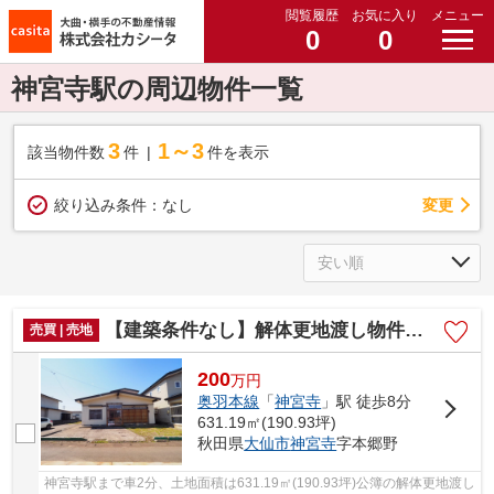
閲覧履歴
お気に入り
メニュー
0
0
神宮寺駅の周辺物件一覧
3
1～3
該当物件数
件
件を表示
変更
絞り込み条件：
なし
【建築条件なし】解体更地渡し物件・大仙市神宮寺の住宅用地 190.93坪(公簿)
売買 | 売地
200
万
円
奥羽本線
「
神宮寺
」駅 徒歩8分
631.19㎡(190.93坪)
秋田県
大仙市
神宮寺
字本郷野
神宮寺駅まで車2分、土地面積は631.19㎡(190.93坪)公簿の解体更地渡し