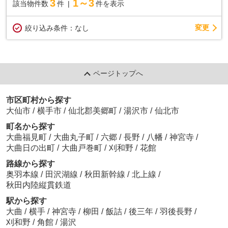
3
1～3
該当物件数
件
件を表示
変更
絞り込み条件：
なし
ページトップへ
市区町村から探す
大仙市
/
横手市
/
仙北郡美郷町
/
湯沢市
/
仙北市
町名から探す
大曲福見町
/
大曲丸子町
/
六郷
/
長野
/
八幡
/
神宮寺
/
大曲日の出町
/
大曲戸巻町
/
刈和野
/
花館
路線から探す
奥羽本線
/
田沢湖線
/
秋田新幹線
/
北上線
/
秋田内陸縦貫鉄道
駅から探す
大曲
/
横手
/
神宮寺
/
柳田
/
飯詰
/
後三年
/
羽後長野
/
刈和野
/
角館
/
湯沢