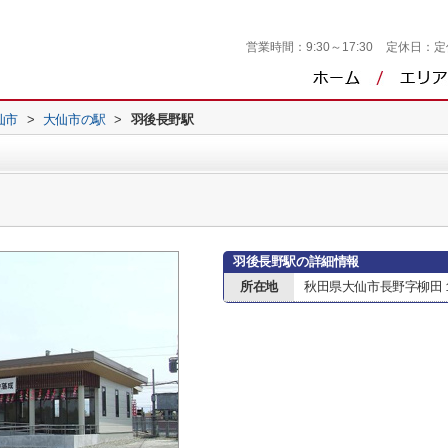
営業時間：
9:30～17:30
定休日：
定
仙市
>
大仙市の駅
>
羽後長野駅
羽後長野駅の詳細情報
所在地
秋田県大仙市長野字柳田