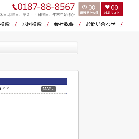
00
00
休日:水曜日、第２・４日曜日、年末年始ほか
１９９
MAP
▼