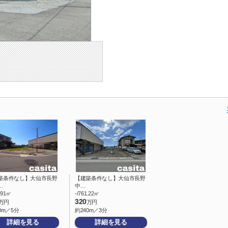
築条件なし】大仙市長野
【建築条件なし】大仙市長野
…
中…
1.91㎡
-/761.22㎡
320
万円
万円
0m／5分
約240m／3分
詳細を見る
詳細を見る