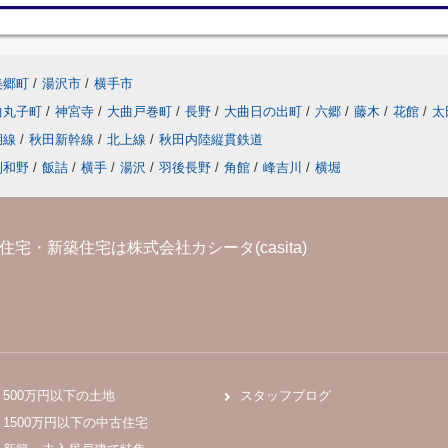
美郷町
/
湯沢市
/
横手市
曲丸子町
/
神宮寺
/
大曲戸巻町
/
長野
/
大曲日の出町
/
六郷
/
藤木
/
花館
/
太
湖線
/
秋田新幹線
/
北上線
/
秋田内陸縦貫鉄道
刈和野
/
飯詰
/
横手
/
湯沢
/
羽後長野
/
角館
/
峰吉川
/
横堀
宅・新築住宅は株式会社カシータ(casita)
500万円以下の土地
スタッフブログ
1500万円以下の中古住宅