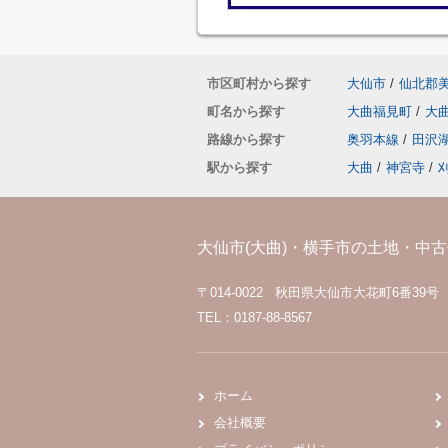
市区町村から探す
大仙市
/
仙北郡
町名から探す
大曲福見町
/
大
路線から探す
奥羽本線
/
田沢
駅から探す
大曲
/
神宮寺
/
大仙市(大曲)・横手市の土地・中古住
〒014-0022 秋田県大仙市大花町6番39号
TEL：0187-88-8567
ホーム
会社概要