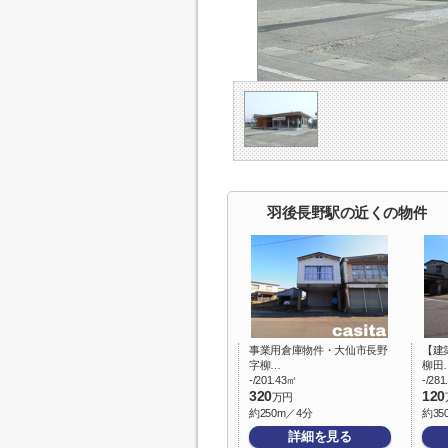
羽後長野駅の近くの物件
事業用倉庫物件・大仙市長野
【建
字柳…
柳田
-/201.43㎡
-/28
320
120
万円
約250m／4分
約35
詳細を見る