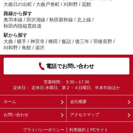
大曲日の出町
/
大曲戸巻町
/
刈和野
/
花館
路線から探す
奥羽本線
/
田沢湖線
/
秋田新幹線
/
北上線
/
秋田内陸縦貫鉄道
駅から探す
大曲
/
横手
/
神宮寺
/
柳田
/
飯詰
/
後三年
/
羽後長野
/
刈和野
/
角館
/
湯沢
電話でお問い合わせ
営業時間：
9:30～17:30
定休日：
定休日:水曜日、第２・４日曜日、年末年始ほか
ホーム
会社概要
お問い合わせ
アクセスマップ
プライバシーポリシー
利用規約
PCサイト