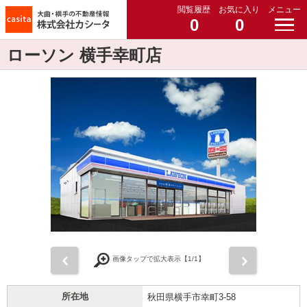
閲覧履歴
お気に入り
メニュー
0
0
ローソン 横手幸町店
前
次
画像タップで拡大表示【
1
/1】
所在地
秋田県横手市幸町3-58