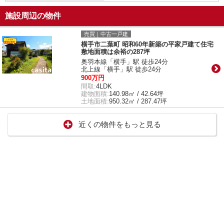
施設周辺の物件
売買｜中古一戸建
横手市二葉町 昭和60年新築の平家戸建て住宅
敷地面積は余裕の287坪
奥羽本線「横手」駅 徒歩24分
北上線「横手」駅 徒歩24分
900万円
間取:
4LDK
建物面積:
140.98㎡ / 42.64坪
土地面積:
950.32㎡ / 287.47坪
近くの物件をもっと見る