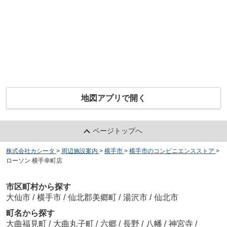
地図アプリで開く
ページトップへ
株式会社カシータ
>
周辺施設案内
>
横手市
>
横手市のコンビニエンスストア
>
ローソン 横手幸町店
市区町村から探す
大仙市
/
横手市
/
仙北郡美郷町
/
湯沢市
/
仙北市
町名から探す
大曲福見町
/
大曲丸子町
/
六郷
/
長野
/
八幡
/
神宮寺
/