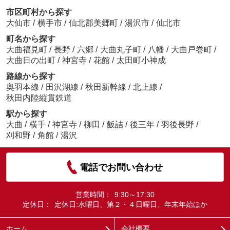
市区町村から探す
大仙市
/
横手市
/
仙北郡美郷町
/
湯沢市
/
仙北市
町名から探す
大曲福見町
/
長野
/
六郷
/
大曲丸子町
/
八幡
/
大曲戸巻町
/
大曲日の出町
/
神宮寺
/
花館
/
太田町小神成
路線から探す
奥羽本線
/
田沢湖線
/
秋田新幹線
/
北上線
/
秋田内陸縦貫鉄道
駅から探す
大曲
/
横手
/
神宮寺
/
柳田
/
飯詰
/
後三年
/
羽後長野
/
刈和野
/
角館
/
湯沢
電話でお問い合わせ
営業時間：
9:30～17:30
定休日：
定休日:水曜日、第２・４日曜日、年末年始ほか
ホーム
会社概要