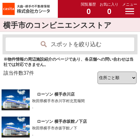
閲覧履歴
お気に入り
メニュー
0
0
横手市のコンビニエンスストア
スポットを絞り込む
※物件情報の周辺施設紹介のページであり、各店舗への問い合わせは当
社では対応できません。
該当件数
37
件
ローソン 横手赤川店
秋田県横手市赤川字村北荒堰間
-
ローソン 横手赤坂館ノ下店
秋田県横手市赤坂字館ノ下
-