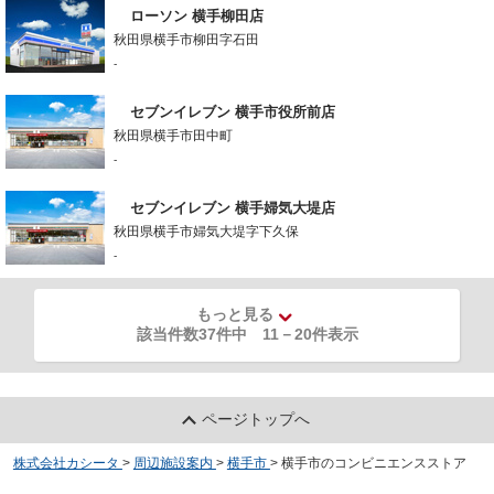
ローソン 横手柳田店
秋田県横手市柳田字石田
-
セブンイレブン 横手市役所前店
秋田県横手市田中町
-
セブンイレブン 横手婦気大堤店
秋田県横手市婦気大堤字下久保
-
もっと見る
該当件数37件中
11
－
20
件表示
ページトップへ
株式会社カシータ
>
周辺施設案内
>
横手市
>
横手市のコンビニエンスストア