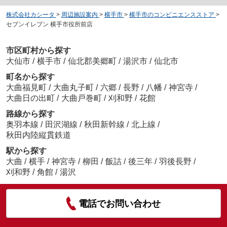
株式会社カシータ
>
周辺施設案内
>
横手市
>
横手市のコンビニエンスストア
>
セブンイレブン 横手市役所前店
市区町村から探す
大仙市
/
横手市
/
仙北郡美郷町
/
湯沢市
/
仙北市
町名から探す
大曲福見町
/
大曲丸子町
/
六郷
/
長野
/
八幡
/
神宮寺
/
大曲日の出町
/
大曲戸巻町
/
刈和野
/
花館
路線から探す
奥羽本線
/
田沢湖線
/
秋田新幹線
/
北上線
/
秋田内陸縦貫鉄道
駅から探す
大曲
/
横手
/
神宮寺
/
柳田
/
飯詰
/
後三年
/
羽後長野
/
刈和野
/
角館
/
湯沢
電話でお問い合わせ