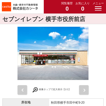
閲覧履歴
お気に入り
メニュー
0
0
セブンイレブン 横手市役所前店
前
次
画像タップで拡大表示【
1
/1】
所在地
秋田県横手市田中町9-20