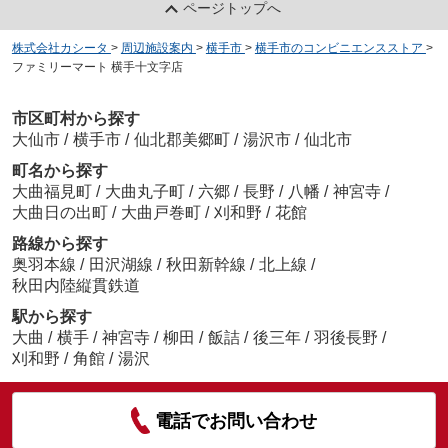
ページトップへ
株式会社カシータ
>
周辺施設案内
>
横手市
>
横手市のコンビニエンスストア
>
ファミリーマート 横手十文字店
市区町村から探す
大仙市
/
横手市
/
仙北郡美郷町
/
湯沢市
/
仙北市
町名から探す
大曲福見町
/
大曲丸子町
/
六郷
/
長野
/
八幡
/
神宮寺
/
大曲日の出町
/
大曲戸巻町
/
刈和野
/
花館
路線から探す
奥羽本線
/
田沢湖線
/
秋田新幹線
/
北上線
/
秋田内陸縦貫鉄道
駅から探す
大曲
/
横手
/
神宮寺
/
柳田
/
飯詰
/
後三年
/
羽後長野
/
刈和野
/
角館
/
湯沢
電話でお問い合わせ