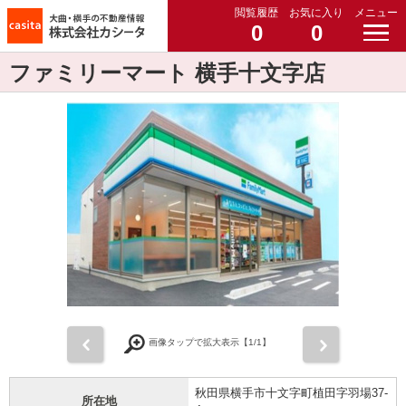
閲覧履歴
お気に入り
メニュー
0
0
ファミリーマート 横手十文字店
前
次
画像タップで拡大表示【
1
/1】
秋田県横手市十文字町植田字羽場37-
所在地