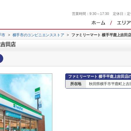
営業時間：
9:30～17:30
定休日：
定
手市
>
横手市のコンビニエンスストア
>
ファミリーマート 横手平鹿上吉田
上吉田店
へ
ファミリーマート 横手平鹿上吉田店
所在地
秋田県横手市平鹿町上吉田