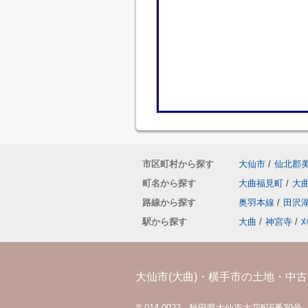
市区町村から探す
大仙市
/
仙北郡
町名から探す
大曲福見町
/
大
路線から探す
奥羽本線
/
田沢
駅から探す
大曲
/
神宮寺
/
大仙市(大曲)・横手市の土地・中古住
〒014-0022 秋田県大仙市大花町6番39号