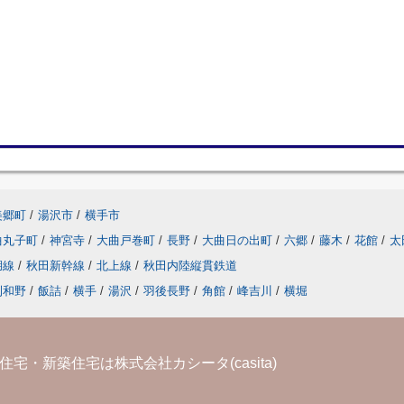
美郷町
/
湯沢市
/
横手市
曲丸子町
/
神宮寺
/
大曲戸巻町
/
長野
/
大曲日の出町
/
六郷
/
藤木
/
花館
/
太
湖線
/
秋田新幹線
/
北上線
/
秋田内陸縦貫鉄道
刈和野
/
飯詰
/
横手
/
湯沢
/
羽後長野
/
角館
/
峰吉川
/
横堀
宅・新築住宅は株式会社カシータ(casita)