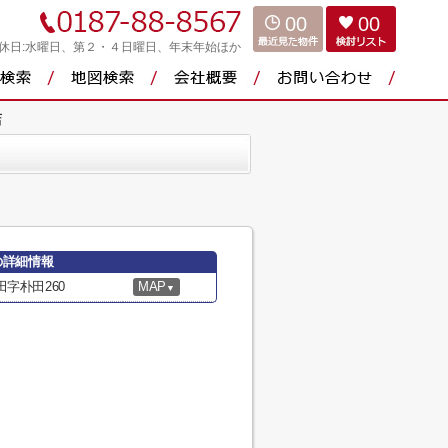
00
00
休日:水曜日、第２・４日曜日、年末年始ほか
店
の詳細情報
字朴田260
MAP
▼