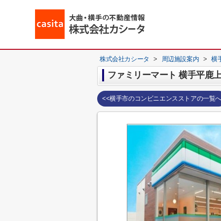
株式会社カシータ
>
周辺施設案内
>
横
ファミリーマート 横手平鹿
<<横手市のコンビニエンスストアの一覧