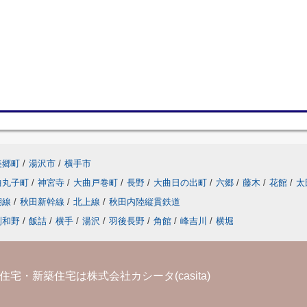
美郷町
/
湯沢市
/
横手市
曲丸子町
/
神宮寺
/
大曲戸巻町
/
長野
/
大曲日の出町
/
六郷
/
藤木
/
花館
/
太
湖線
/
秋田新幹線
/
北上線
/
秋田内陸縦貫鉄道
刈和野
/
飯詰
/
横手
/
湯沢
/
羽後長野
/
角館
/
峰吉川
/
横堀
宅・新築住宅は株式会社カシータ(casita)