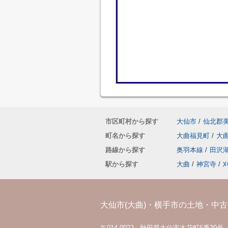
市区町村から探す
大仙市
/
仙北郡
町名から探す
大曲福見町
/
大
路線から探す
奥羽本線
/
田沢
駅から探す
大曲
/
神宮寺
/
大仙市(大曲)・横手市の土地・中古住
〒014-0022 秋田県大仙市大花町6番39号