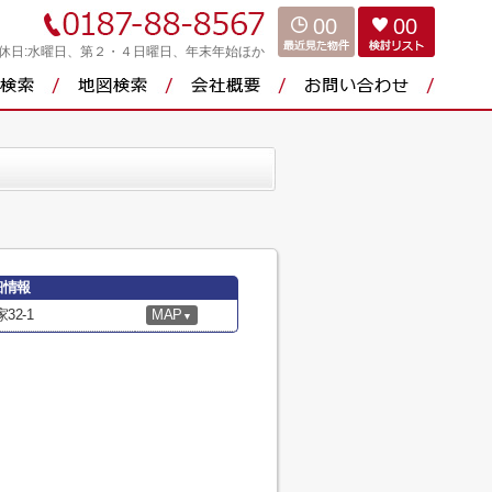
00
00
休日:水曜日、第２・４日曜日、年末年始ほか
細情報
2-1
MAP
▼