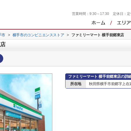
営業時間：
9:30～17:30
定休日：
定
手市
>
横手市のコンビニエンスストア
>
ファミリーマート 横手前郷東店
東店
へ
ファミリーマート 横手前郷東店の詳
所在地
秋田県横手市前郷字上在家3