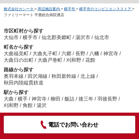
株式会社カシータ
>
周辺施設案内
>
横手市
>
横手市のコンビニエンスストア
>
ファミリーマート 平鹿総合病院通店
市区町村から探す
大仙市
/
横手市
/
仙北郡美郷町
/
湯沢市
/
仙北市
町名から探す
大曲福見町
/
大曲丸子町
/
六郷
/
長野
/
八幡
/
神宮寺
/
大曲日の出町
/
大曲戸巻町
/
刈和野
/
花館
路線から探す
奥羽本線
/
田沢湖線
/
秋田新幹線
/
北上線
/
秋田内陸縦貫鉄道
駅から探す
大曲
/
横手
/
神宮寺
/
柳田
/
飯詰
/
後三年
/
羽後長野
/
刈和野
/
角館
/
湯沢
電話でお問い合わせ