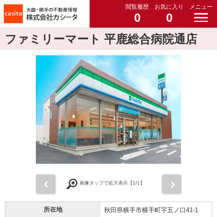
閲覧履歴
お気に入り
メニュー
0
0
ファミリーマート 平鹿総合病院通店
前
次
画像タップで拡大表示【
1
/1】
所在地
秋田県横手市横手町字五ノ口41-1