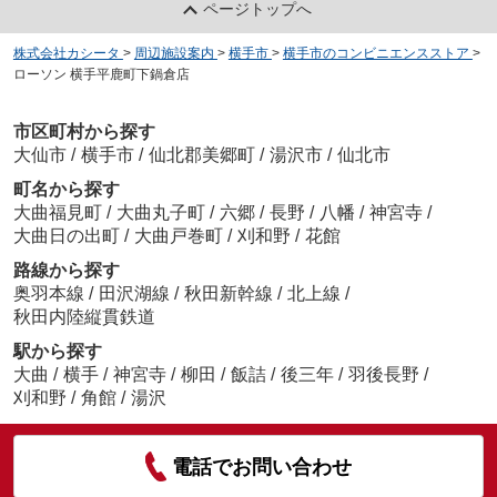
ページトップへ
株式会社カシータ
>
周辺施設案内
>
横手市
>
横手市のコンビニエンスストア
>
ローソン 横手平鹿町下鍋倉店
市区町村から探す
大仙市
/
横手市
/
仙北郡美郷町
/
湯沢市
/
仙北市
町名から探す
大曲福見町
/
大曲丸子町
/
六郷
/
長野
/
八幡
/
神宮寺
/
大曲日の出町
/
大曲戸巻町
/
刈和野
/
花館
路線から探す
奥羽本線
/
田沢湖線
/
秋田新幹線
/
北上線
/
秋田内陸縦貫鉄道
駅から探す
大曲
/
横手
/
神宮寺
/
柳田
/
飯詰
/
後三年
/
羽後長野
/
刈和野
/
角館
/
湯沢
電話でお問い合わせ