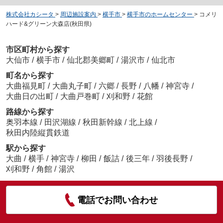
株式会社カシータ
>
周辺施設案内
>
横手市
>
横手市のホームセンター
>
コメリ
ハード&グリーン大森店(秋田県)
市区町村から探す
大仙市
/
横手市
/
仙北郡美郷町
/
湯沢市
/
仙北市
町名から探す
大曲福見町
/
大曲丸子町
/
六郷
/
長野
/
八幡
/
神宮寺
/
大曲日の出町
/
大曲戸巻町
/
刈和野
/
花館
路線から探す
奥羽本線
/
田沢湖線
/
秋田新幹線
/
北上線
/
秋田内陸縦貫鉄道
駅から探す
大曲
/
横手
/
神宮寺
/
柳田
/
飯詰
/
後三年
/
羽後長野
/
刈和野
/
角館
/
湯沢
電話でお問い合わせ