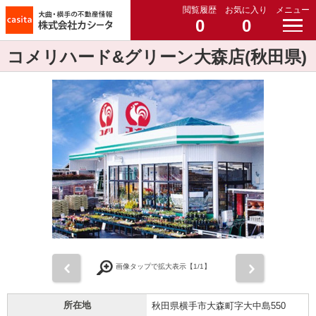
閲覧履歴
お気に入り
メニュー
0
0
コメリハード&グリーン大森店(秋田県)
前
次
画像タップで拡大表示【
1
/1】
所在地
秋田県横手市大森町字大中島550