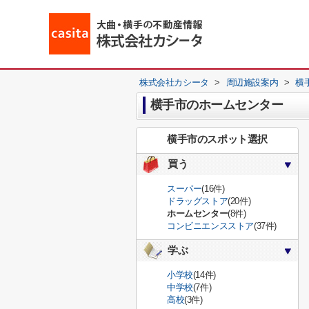
株式会社カシータ
>
周辺施設案内
>
横
横手市のホームセンター
横手市のスポット選択
買う
スーパー
(16件)
ドラッグストア
(20件)
ホームセンター
(8件)
コンビニエンスストア
(37件)
学ぶ
小学校
(14件)
中学校
(7件)
高校
(3件)