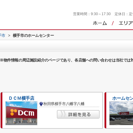
営業時間：
9:30～17:30
定休日：
定
手市
>
横手市のホームセンター
※物件情報の周辺施設紹介のページであり、各店舗への問い合わせは当社では
ＤＣＭ横手店
ホームセ
秋田県横手市八幡字八幡