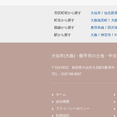
市区町村から探す
大仙市
/
仙北郡
町名から探す
大曲福見町
/
大
路線から探す
奥羽本線
/
田沢
駅から探す
大曲
/
神宮寺
/
大仙市(大曲)・横手市の土地・中古住
〒014-0022 秋田県大仙市大花町6番39号
TEL：0187-88-8567
ホーム
会社概要
プライバシーポリシー
利用規約