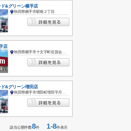
ード&グリーン横手店
秋田県横手市駅南２丁目
文字店
秋田県横手市十文字町佐賀会字上沖田
ード&グリーン増田店
秋田県横手市増田町増田字月山西
8
1-8
該当公開件数
件
件表示