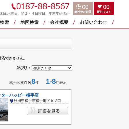
00
00
休日:水曜日、第２・４日曜日、年末年始ほか
対応できません。
並び順：
8
1-8
該当公開件数
件
件表示
ンターハッピー横手店
秋田県横手市横手町字五ノ口