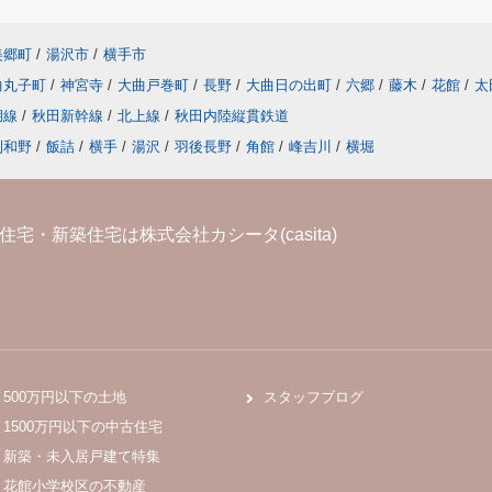
美郷町
/
湯沢市
/
横手市
曲丸子町
/
神宮寺
/
大曲戸巻町
/
長野
/
大曲日の出町
/
六郷
/
藤木
/
花館
/
太
湖線
/
秋田新幹線
/
北上線
/
秋田内陸縦貫鉄道
刈和野
/
飯詰
/
横手
/
湯沢
/
羽後長野
/
角館
/
峰吉川
/
横堀
宅・新築住宅は株式会社カシータ(casita)
500万円以下の土地
スタッフブログ
1500万円以下の中古住宅
新築・未入居戸建て特集
花館小学校区の不動産