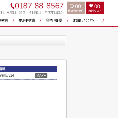
00
00
休日:水曜日、第２・４日曜日、年末年始ほか
情報
福田314
MAP
▼