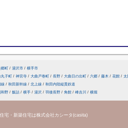
美郷町
/
湯沢市
/
横手市
曲丸子町
/
神宮寺
/
大曲戸巻町
/
長野
/
大曲日の出町
/
六郷
/
藤木
/
花館
/
太
湖線
/
秋田新幹線
/
北上線
/
秋田内陸縦貫鉄道
刈和野
/
飯詰
/
横手
/
湯沢
/
羽後長野
/
角館
/
峰吉川
/
横堀
宅・新築住宅は株式会社カシータ(casita)