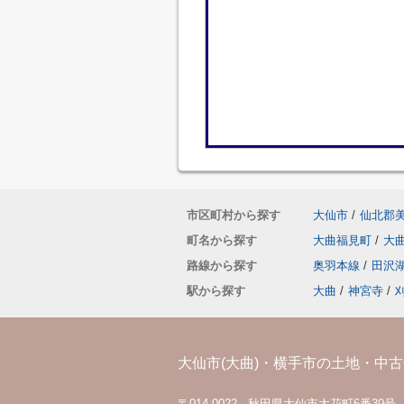
市区町村から探す
大仙市
/
仙北郡
町名から探す
大曲福見町
/
大
路線から探す
奥羽本線
/
田沢
駅から探す
大曲
/
神宮寺
/
大仙市(大曲)・横手市の土地・中古住
〒014-0022 秋田県大仙市大花町6番39号