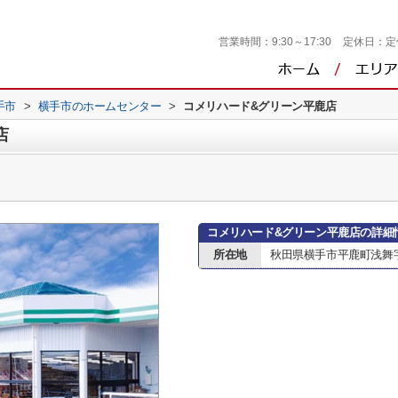
営業時間：
9:30～17:30
定休日：
定
手市
>
横手市のホームセンター
>
コメリハード&グリーン平鹿店
店
コメリハード&グリーン平鹿店の詳細
所在地
秋田県横手市平鹿町浅舞字