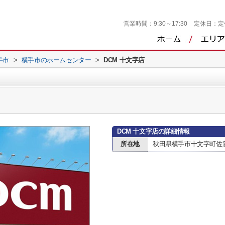
営業時間：
9:30～17:30
定休日：
定
手市
>
横手市のホームセンター
>
DCM 十文字店
DCM 十文字店の詳細情報
所在地
秋田県横手市十文字町佐賀