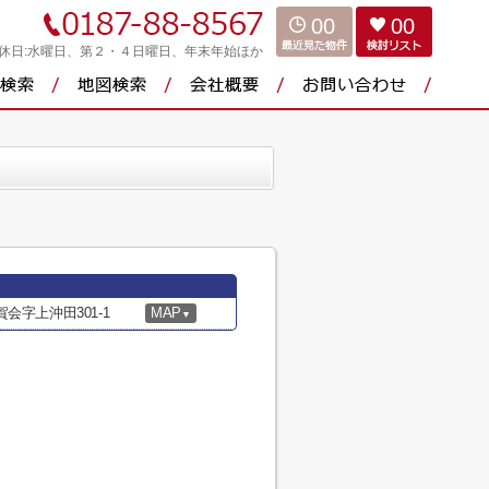
00
00
休日:水曜日、第２・４日曜日、年末年始ほか
会字上沖田301-1
MAP
▼