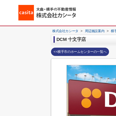
株式会社カシータ
>
周辺施設案内
>
横
DCM 十文字店
<<横手市のホームセンターの一覧へ