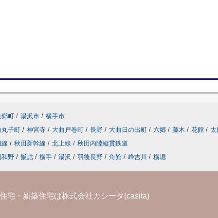
美郷町
/
湯沢市
/
横手市
曲丸子町
/
神宮寺
/
大曲戸巻町
/
長野
/
大曲日の出町
/
六郷
/
藤木
/
花館
/
太
湖線
/
秋田新幹線
/
北上線
/
秋田内陸縦貫鉄道
刈和野
/
飯詰
/
横手
/
湯沢
/
羽後長野
/
角館
/
峰吉川
/
横堀
宅・新築住宅は株式会社カシータ(casita)