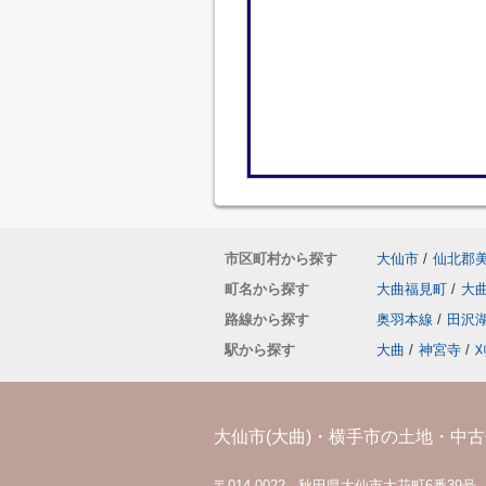
市区町村から探す
大仙市
/
仙北郡
町名から探す
大曲福見町
/
大
路線から探す
奥羽本線
/
田沢
駅から探す
大曲
/
神宮寺
/
大仙市(大曲)・横手市の土地・中古住
〒014-0022 秋田県大仙市大花町6番39号