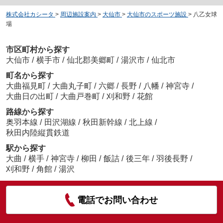
株式会社カシータ
>
周辺施設案内
>
大仙市
>
大仙市のスポーツ施設
>
八乙女球
場
市区町村から探す
大仙市
/
横手市
/
仙北郡美郷町
/
湯沢市
/
仙北市
町名から探す
大曲福見町
/
大曲丸子町
/
六郷
/
長野
/
八幡
/
神宮寺
/
大曲日の出町
/
大曲戸巻町
/
刈和野
/
花館
路線から探す
奥羽本線
/
田沢湖線
/
秋田新幹線
/
北上線
/
秋田内陸縦貫鉄道
駅から探す
大曲
/
横手
/
神宮寺
/
柳田
/
飯詰
/
後三年
/
羽後長野
/
刈和野
/
角館
/
湯沢
電話でお問い合わせ