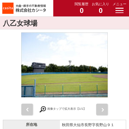
閲覧履歴
お気に入り
メニュー
0
0
八乙女球場
前
次
画像タップで拡大表示【
1
/1】
所在地
秋田県大仙市長野字長野山９１