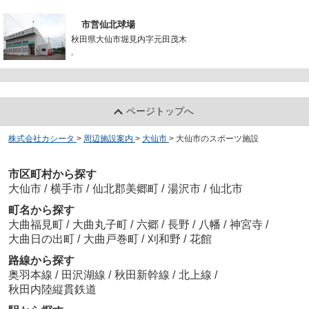
市営仙北球場
秋田県大仙市堀見内字元田茂木
-
ページトップへ
株式会社カシータ
>
周辺施設案内
>
大仙市
>
大仙市のスポーツ施設
市区町村から探す
大仙市
/
横手市
/
仙北郡美郷町
/
湯沢市
/
仙北市
町名から探す
大曲福見町
/
大曲丸子町
/
六郷
/
長野
/
八幡
/
神宮寺
/
大曲日の出町
/
大曲戸巻町
/
刈和野
/
花館
路線から探す
奥羽本線
/
田沢湖線
/
秋田新幹線
/
北上線
/
秋田内陸縦貫鉄道