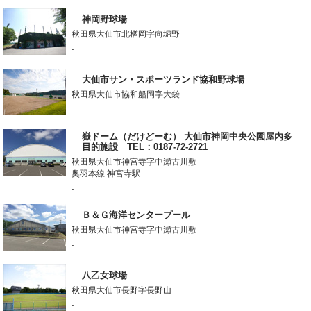
神岡野球場
秋田県大仙市北楢岡字向堀野
-
大仙市サン・スポーツランド協和野球場
秋田県大仙市協和船岡字大袋
-
嶽ドーム（だけどーむ） 大仙市神岡中央公園屋内多
目的施設 TEL：0187-72-2721
秋田県大仙市神宮寺字中瀬古川敷
奥羽本線 神宮寺駅
-
Ｂ＆Ｇ海洋センタープール
秋田県大仙市神宮寺字中瀬古川敷
-
八乙女球場
秋田県大仙市長野字長野山
-