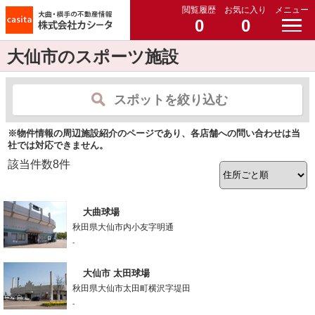
閲覧履歴
お気に入り
メニュー
0
0
大仙市のスポーツ施設
スポットを絞り込む
※物件情報の周辺施設紹介のページであり、各店舗への問い合わせは当
社では対応できません。
該当件数
8
件
大曲球場
秋田県大仙市内小友字明通
-
大仙市 太田球場
秋田県大仙市太田町横沢字堤田
-