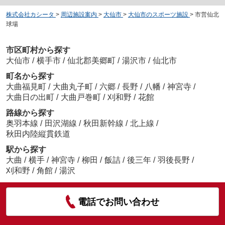
株式会社カシータ
>
周辺施設案内
>
大仙市
>
大仙市のスポーツ施設
>
市営仙北
球場
市区町村から探す
大仙市
/
横手市
/
仙北郡美郷町
/
湯沢市
/
仙北市
町名から探す
大曲福見町
/
大曲丸子町
/
六郷
/
長野
/
八幡
/
神宮寺
/
大曲日の出町
/
大曲戸巻町
/
刈和野
/
花館
路線から探す
奥羽本線
/
田沢湖線
/
秋田新幹線
/
北上線
/
秋田内陸縦貫鉄道
駅から探す
大曲
/
横手
/
神宮寺
/
柳田
/
飯詰
/
後三年
/
羽後長野
/
刈和野
/
角館
/
湯沢
電話でお問い合わせ