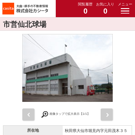
閲覧履歴
お気に入り
メニュー
0
0
市営仙北球場
前
次
画像タップで拡大表示【
1
/1】
所在地
秋田県大仙市堀見内字元田茂木３５