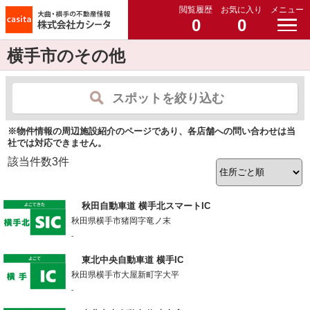
閲覧履歴
お気に入り
メニュー
0
0
横手市のその他
スポットを絞り込む
※物件情報の周辺施設紹介のページであり、各店舗への問い合わせは当
社では対応できません。
該当件数
3
件
秋田自動車道 横手北スマートIC
秋田県横手市猪岡字竜ノ末
-
東北中央自動車道 横手IC
秋田県横手市大屋新町字大平
-