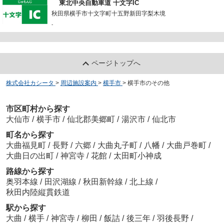
東北中央自動車道 十文字IC
秋田県横手市十文字町十五野新田字梨木境
-
ページトップへ
株式会社カシータ
>
周辺施設案内
>
横手市
>
横手市のその他
市区町村から探す
大仙市
/
横手市
/
仙北郡美郷町
/
湯沢市
/
仙北市
町名から探す
大曲福見町
/
長野
/
六郷
/
大曲丸子町
/
八幡
/
大曲戸巻町
/
大曲日の出町
/
神宮寺
/
花館
/
太田町小神成
路線から探す
奥羽本線
/
田沢湖線
/
秋田新幹線
/
北上線
/
秋田内陸縦貫鉄道
駅から探す
大曲
/
横手
/
神宮寺
/
柳田
/
飯詰
/
後三年
/
羽後長野
/