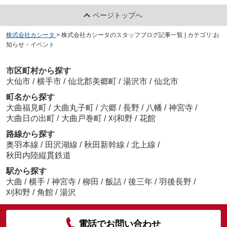
ページトップへ
株式会社カシータ
>
株式会社カシータのスタッフブログ記事一覧 | カテゴリ:お
知らせ・イベント
市区町村から探す
大仙市
/
横手市
/
仙北郡美郷町
/
湯沢市
/
仙北市
町名から探す
大曲福見町
/
大曲丸子町
/
六郷
/
長野
/
八幡
/
神宮寺
/
大曲日の出町
/
大曲戸巻町
/
刈和野
/
花館
路線から探す
奥羽本線
/
田沢湖線
/
秋田新幹線
/
北上線
/
秋田内陸縦貫鉄道
駅から探す
大曲
/
横手
/
神宮寺
/
柳田
/
飯詰
/
後三年
/
羽後長野
/
刈和野
/
角館
/
湯沢
電話でお問い合わせ