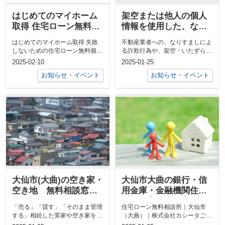
はじめてのマイホーム
架空または他人の個人
取得 住宅ローン無料個
情報を使用した、なり
別相談会 開催！
すましの依頼について
はじめてのマイホーム取得 失敗
不動産業者への、なりすましによ
しないための住宅ローン無料個別
る詐欺行為や、架空・いたずらの
相談会 開催！興味はあるけど、
依頼など、悪質な行為が社会問題
2025-02-10
2025-01-25
なんだか色...
化しており...
お知らせ・イベント
お知らせ・イベント
大仙市(大曲)の空き家・
大仙市大曲の銀行・信
空き地 無料相談窓
用金庫・金融機関住宅
口
ローン申し込み窓口一
「売る」「貸す」「そのまま管理
住宅ローン無料相談所｜大仙市
覧
する」相続した実家や空き家を活
（大曲）｜株式会社カシータご相
用できず、これからどうすればい
談やお見積りに費用はかかりませ