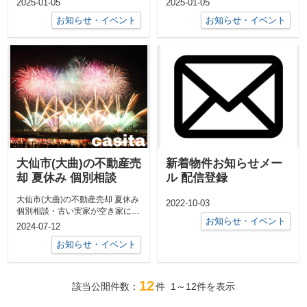
2025-01-05
2025-01-05
いのか決め...
ん。無料です...
お知らせ・イベント
お知らせ・イベント
大仙市(大曲)の不動産売
新着物件お知らせメー
却 夏休み 個別相談
ル 配信登録
大仙市(大曲)の不動産売却 夏休み
2022-10-03
個別相談・古い実家が空き家にな
お知らせ・イベント
っている、売却できないか。・築
2024-07-12
年数...
お知らせ・イベント
12
該当公開件数：
件
1～12
件を表示