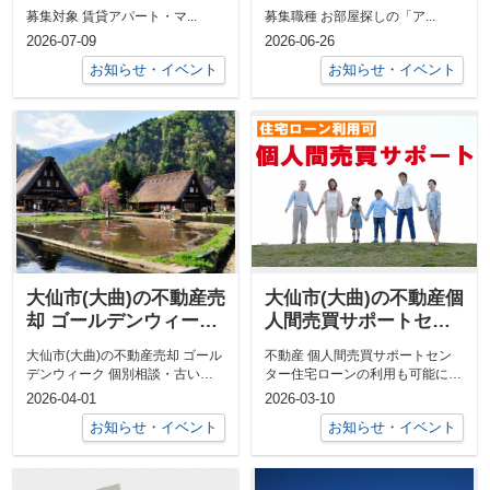
募集対象 賃貸アパート・マ...
募集職種 お部屋探しの「ア...
2026-07-09
2026-06-26
お知らせ・イベント
お知らせ・イベント
大仙市(大曲)の不動産売
大仙市(大曲)の不動産個
却 ゴールデンウィーク
人間売買サポートセン
個別相談
ター
大仙市(大曲)の不動産売却 ゴール
不動産 個人間売買サポートセン
デンウィーク 個別相談・古い実
ター住宅ローンの利用も可能にな
家が空き家になっている、売却で
ります！ご親戚やお知り合いどう
2026-04-01
2026-03-10
きない...
しでの不動...
お知らせ・イベント
お知らせ・イベント