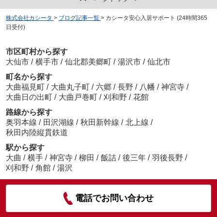
株式会社カシータ
>
ブログ記事一覧
>
カシータ安心入居サポート (24時間365
日受付)
市区町村から探す
大仙市
/
横手市
/
仙北郡美郷町
/
湯沢市
/
仙北市
町名から探す
大曲福見町
/
大曲丸子町
/
六郷
/
長野
/
八幡
/
神宮寺
/
大曲日の出町
/
大曲戸巻町
/
刈和野
/
花館
路線から探す
奥羽本線
/
田沢湖線
/
秋田新幹線
/
北上線
/
秋田内陸縦貫鉄道
駅から探す
大曲
/
横手
/
神宮寺
/
柳田
/
飯詰
/
後三年
/
羽後長野
/
刈和野
/
角館
/
湯沢
電話でお問い合わせ