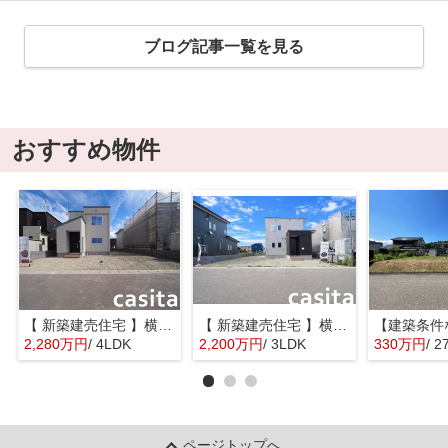
ブログ記事一覧を見る
おすすめ物件
【 新築建売住宅 】横手市八幡字長者町No58 横手北小学校区のオール電化 4LDK
【 新築建売住宅 】横手市八幡字長者町No50 横手北小学校区のオール電化 3LDK
2,280万円
/ 4LDK
2,200万円
/ 3LDK
330万円
/ 2
ページトップへ