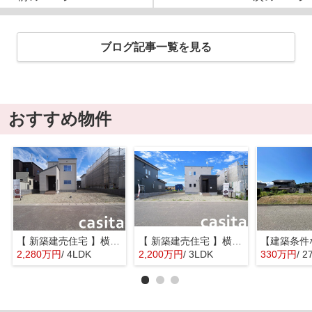
ブログ記事一覧を見る
おすすめ物件
【 新築建売住宅 】横手市八幡字長者町No58 横手北小学校区のオール電化 4LDK
【 新築建売住宅 】横手市八幡字長者町No50 横手北小学校区のオール電化 3LDK
2,280万円
/ 4LDK
2,200万円
/ 3LDK
330万円
/ 2