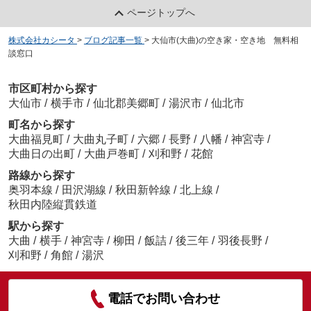
ページトップへ
株式会社カシータ
>
ブログ記事一覧
>
大仙市(大曲)の空き家・空き地 無料相
談窓口
市区町村から探す
大仙市
/
横手市
/
仙北郡美郷町
/
湯沢市
/
仙北市
町名から探す
大曲福見町
/
大曲丸子町
/
六郷
/
長野
/
八幡
/
神宮寺
/
大曲日の出町
/
大曲戸巻町
/
刈和野
/
花館
路線から探す
奥羽本線
/
田沢湖線
/
秋田新幹線
/
北上線
/
秋田内陸縦貫鉄道
駅から探す
大曲
/
横手
/
神宮寺
/
柳田
/
飯詰
/
後三年
/
羽後長野
/
刈和野
/
角館
/
湯沢
電話でお問い合わせ