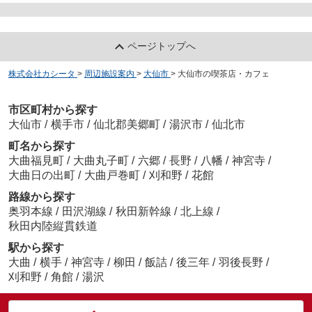
ページトップへ
株式会社カシータ
>
周辺施設案内
>
大仙市
>
大仙市の喫茶店・カフェ
市区町村から探す
大仙市
/
横手市
/
仙北郡美郷町
/
湯沢市
/
仙北市
町名から探す
大曲福見町
/
大曲丸子町
/
六郷
/
長野
/
八幡
/
神宮寺
/
大曲日の出町
/
大曲戸巻町
/
刈和野
/
花館
路線から探す
奥羽本線
/
田沢湖線
/
秋田新幹線
/
北上線
/
秋田内陸縦貫鉄道
駅から探す
大曲
/
横手
/
神宮寺
/
柳田
/
飯詰
/
後三年
/
羽後長野
/
刈和野
/
角館
/
湯沢