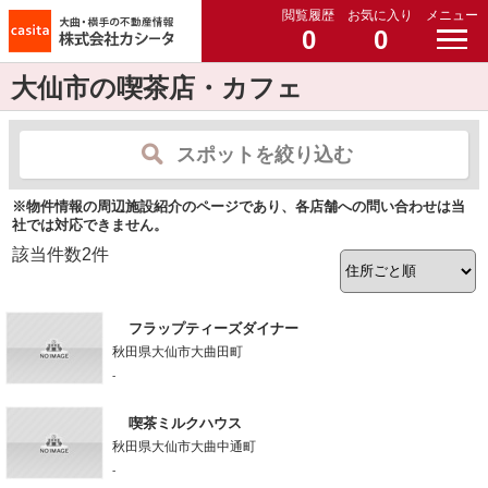
閲覧履歴
お気に入り
メニュー
0
0
大仙市の喫茶店・カフェ
スポットを絞り込む
※物件情報の周辺施設紹介のページであり、各店舗への問い合わせは当
社では対応できません。
該当件数
2
件
フラップティーズダイナー
秋田県大仙市大曲田町
-
喫茶ミルクハウス
秋田県大仙市大曲中通町
-