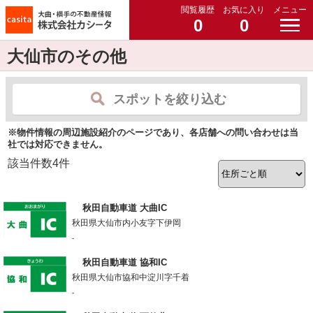
閲覧履歴
お気に入り
メニュー
0
0
大仙市のその他
スポットを絞り込む
※物件情報の周辺施設紹介のページであり、各店舗への問い合わせは当
社では対応できません。
該当件数
4
件
秋田自動車道 大曲IC
秋田県大仙市内小友字下伊岡
-
秋田自動車道 協和IC
秋田県大仙市協和中淀川字千着
-