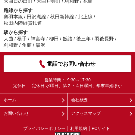
大曲日の出町
/
大曲戸巻町
/
刈和野
/
花館
路線から探す
奥羽本線
/
田沢湖線
/
秋田新幹線
/
北上線
/
秋田内陸縦貫鉄道
駅から探す
大曲
/
横手
/
神宮寺
/
柳田
/
飯詰
/
後三年
/
羽後長野
/
刈和野
/
角館
/
湯沢
電話でお問い合わせ
営業時間：
9:30～17:30
定休日：
定休日:水曜日、第２・４日曜日、年末年始ほか
ホーム
会社概要
お問い合わせ
アクセスマップ
プライバシーポリシー
利用規約
PCサイト