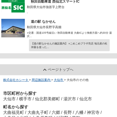
秋田自動車道 西仙北スマートIC
秋田県大仙市強首字上野台
-
道の駅 なかせん
秋田県大仙市長野字高畑
○交通：国道105号線沿い 秋田自動車道 大曲ICより角館方面へ約30分 湯
沢...
【道の駅なかせんの施設案内】 ○こめこめプラザ売店 地元産の杜
仲葉を使った...
ページトップへ
株式会社カシータ
>
周辺施設案内
>
大仙市
>
大仙市のその他
市区町村から探す
大仙市
/
横手市
/
仙北郡美郷町
/
湯沢市
/
仙北市
町名から探す
大曲福見町
/
大曲丸子町
/
六郷
/
長野
/
八幡
/
神宮寺
/