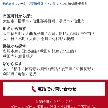
株式会社カシータ
>
周辺施設案内
>
大仙市
>
大仙市の脳神経外科
市区町村から探す
大仙市
/
横手市
/
仙北郡美郷町
/
湯沢市
/
仙北市
町名から探す
大曲福見町
/
大曲丸子町
/
六郷
/
長野
/
八幡
/
神宮寺
/
大曲日の出町
/
大曲戸巻町
/
刈和野
/
花館
路線から探す
奥羽本線
/
田沢湖線
/
秋田新幹線
/
北上線
/
秋田内陸縦貫鉄道
駅から探す
大曲
/
横手
/
神宮寺
/
柳田
/
飯詰
/
後三年
/
羽後長野
/
刈和野
/
角館
/
湯沢
電話でお問い合わせ
営業時間：
9:30～17:30
定休日：
定休日:水曜日、第２・４日曜日、年末年始ほか