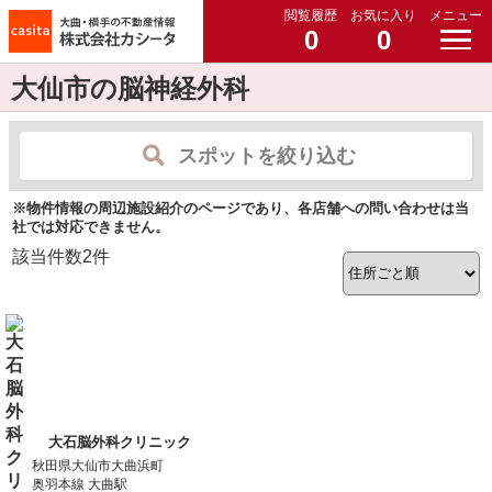
閲覧履歴
お気に入り
メニュー
0
0
大仙市の脳神経外科
スポットを絞り込む
※物件情報の周辺施設紹介のページであり、各店舗への問い合わせは当
社では対応できません。
該当件数
2
件
大石脳外科クリニック
秋田県大仙市大曲浜町
奥羽本線 大曲駅