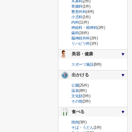
耳鼻科
(2件)
胃腸科
(1件)
整形外科
(4件)
小児科
(1件)
内科
(11件)
神経科・精神科
(2件)
歯科
(16件)
脳神経外科
(2件)
リハビリ科
(1件)
美容・健康
スポーツ施設
(8件)
出かける
公園
(25件)
温泉
(8件)
文化財
(3件)
その他
(3件)
食べる
焼肉
(3件)
そば・うどん
(1件)