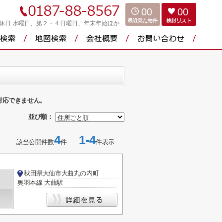
00
00
休日:水曜日、第２・４日曜日、年末年始ほか
対応できません。
並び順：
4
1-4
該当公開件数
件
件表示
秋田県大仙市大曲丸の内町
奥羽本線 大曲駅