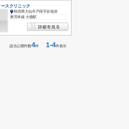
ィースクリニック
秋田県大仙市戸蒔字谷地添
奥羽本線 大曲駅
4
1-4
該当公開件数
件
件表示