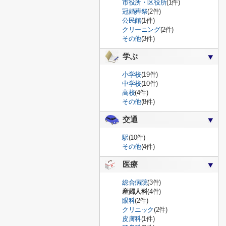
市役所・区役所
(1件)
冠婚葬祭
(2件)
公民館
(1件)
クリーニング
(2件)
その他
(3件)
学ぶ
小学校
(19件)
中学校
(10件)
高校
(4件)
その他
(8件)
交通
駅
(10件)
その他
(4件)
医療
総合病院
(3件)
産婦人科
(4件)
眼科
(2件)
クリニック
(2件)
皮膚科
(1件)