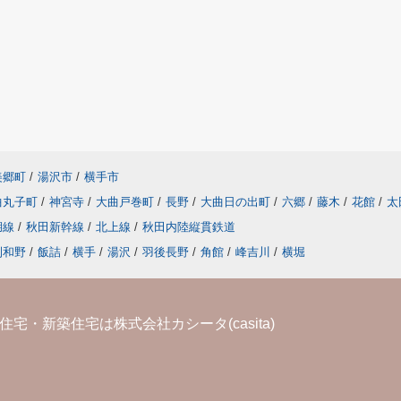
美郷町
/
湯沢市
/
横手市
曲丸子町
/
神宮寺
/
大曲戸巻町
/
長野
/
大曲日の出町
/
六郷
/
藤木
/
花館
/
太
湖線
/
秋田新幹線
/
北上線
/
秋田内陸縦貫鉄道
刈和野
/
飯詰
/
横手
/
湯沢
/
羽後長野
/
角館
/
峰吉川
/
横堀
宅・新築住宅は株式会社カシータ(casita)