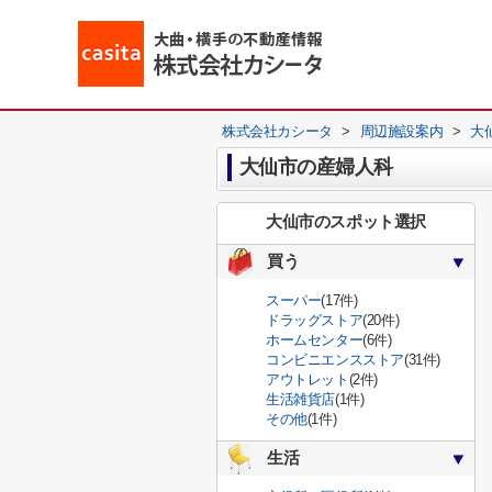
株式会社カシータ
>
周辺施設案内
>
大
大仙市の産婦人科
大仙市のスポット選択
買う
スーパー
(17件)
ドラッグストア
(20件)
ホームセンター
(6件)
コンビニエンスストア
(31件)
アウトレット
(2件)
生活雑貨店
(1件)
その他
(1件)
生活