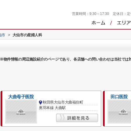
営業時間：
9:30～17:30
定休日：
定
仙市
>
大仙市の産婦人科
※物件情報の周辺施設紹介のページであり、各店舗への問い合わせは当社では
大曲母子医院
田口医院
秋田県大仙市大曲福住町
奥羽本線 大曲駅