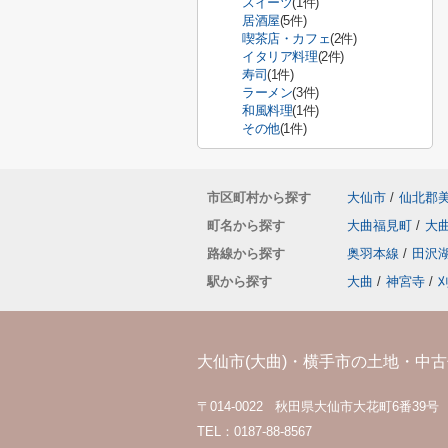
スイーツ
(1件)
居酒屋
(5件)
喫茶店・カフェ
(2件)
イタリア料理
(2件)
寿司
(1件)
ラーメン
(3件)
和風料理
(1件)
その他
(1件)
市区町村から探す
大仙市
/
仙北郡
町名から探す
大曲福見町
/
大
路線から探す
奥羽本線
/
田沢
駅から探す
大曲
/
神宮寺
/
大仙市(大曲)・横手市の土地・中古住
〒014-0022 秋田県大仙市大花町6番39号
TEL：0187-88-8567