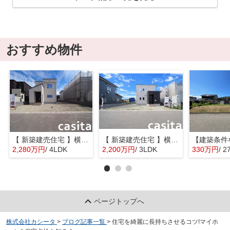
おすすめ物件
【 新築建売住宅 】横手市八幡字長者町No58 横手北小学校区のオール電化 4LDK
【 新築建売住宅 】横手市八幡字長者町No50 横手北小学校区のオール電化 3LDK
2,280万円
/ 4LDK
2,200万円
/ 3LDK
330万円
/ 2
ページトップへ
株式会社カシータ
>
ブログ記事一覧
>
住宅を綺麗に長持ちさせるコツ!マイホ