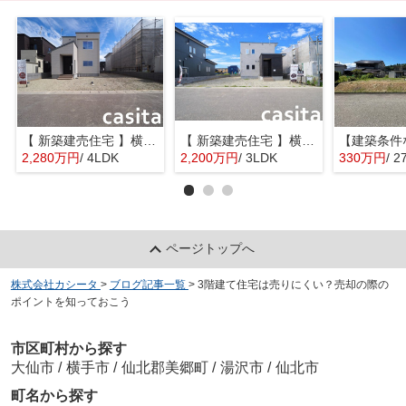
【 新築建売住宅 】横手市八幡字長者町No58 横手北小学校区のオール電化 4LDK
【 新築建売住宅 】横手市八幡字長者町No50 横手北小学校区のオール電化 3LDK
2,280万円
/ 4LDK
2,200万円
/ 3LDK
330万円
/ 2
ページトップへ
株式会社カシータ
>
ブログ記事一覧
>
3階建て住宅は売りにくい？売却の際の
ポイントを知っておこう
市区町村から探す
大仙市
/
横手市
/
仙北郡美郷町
/
湯沢市
/
仙北市
町名から探す