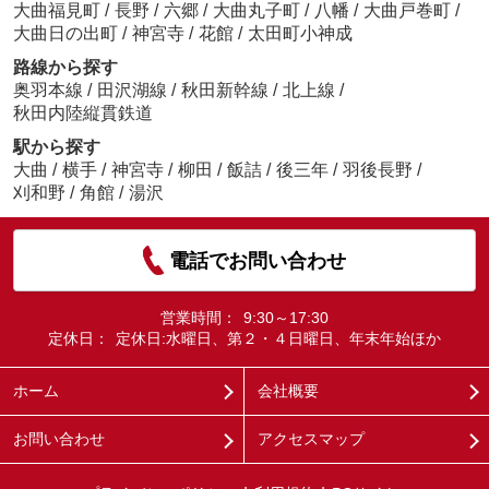
大曲福見町
/
長野
/
六郷
/
大曲丸子町
/
八幡
/
大曲戸巻町
/
大曲日の出町
/
神宮寺
/
花館
/
太田町小神成
路線から探す
奥羽本線
/
田沢湖線
/
秋田新幹線
/
北上線
/
秋田内陸縦貫鉄道
駅から探す
大曲
/
横手
/
神宮寺
/
柳田
/
飯詰
/
後三年
/
羽後長野
/
刈和野
/
角館
/
湯沢
電話でお問い合わせ
営業時間：
9:30～17:30
定休日：
定休日:水曜日、第２・４日曜日、年末年始ほか
ホーム
会社概要
お問い合わせ
アクセスマップ