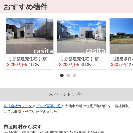
おすすめ物件
【 新築建売住宅 】横手市八幡字長者町No58 横手北小学校区のオール電化 4LDK
【 新築建売住宅 】横手市八幡字長者町No50 横手北小学校区のオール電化 3LDK
2,280万円
/ 4LDK
2,200万円
/ 3LDK
330万円
/ 2
ページトップへ
株式会社カシータ
>
ブログ記事一覧
>
大仙市幸町の住宅用地物件を、当社買取
にてお取引させていただきました。
市区町村から探す