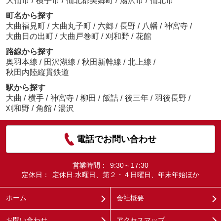
大仙市
/
横手市
/
仙北郡美郷町
/
湯沢市
/
仙北市
町名から探す
大曲福見町
/
大曲丸子町
/
六郷
/
長野
/
八幡
/
神宮寺
/
大曲日の出町
/
大曲戸巻町
/
刈和野
/
花館
路線から探す
奥羽本線
/
田沢湖線
/
秋田新幹線
/
北上線
/
秋田内陸縦貫鉄道
駅から探す
大曲
/
横手
/
神宮寺
/
柳田
/
飯詰
/
後三年
/
羽後長野
/
刈和野
/
角館
/
湯沢
電話でお問い合わせ
営業時間：
9:30～17:30
定休日：
定休日:水曜日、第２・４日曜日、年末年始ほか
ホーム
会社概要
お問い合わせ
アクセスマップ