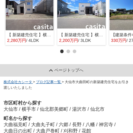
【 新築建売住宅 】横手市八幡字長者町No58 横手北小学校区のオール電化 4LDK
【 新築建売住宅 】横手市八幡字長者町No50 横手北小学校区のオール電化 3LDK
2,280万円
/ 4LDK
2,200万円
/ 3LDK
330万円
/ 2
ページトップへ
株式会社カシータ
>
ブログ記事一覧
>
大仙市大曲田町の新築建売住宅をお引き
渡しいたしました
市区町村から探す
大仙市
/
横手市
/
仙北郡美郷町
/
湯沢市
/
仙北市
町名から探す
大曲福見町
/
大曲丸子町
/
六郷
/
長野
/
八幡
/
神宮寺
/
大曲日の出町
/
大曲戸巻町
/
刈和野
/
花館