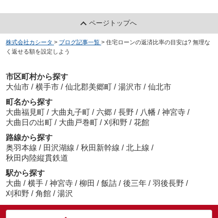
ページトップへ
株式会社カシータ
>
ブログ記事一覧
>
住宅ローンの返済比率の目安は? 無理な
く返せる額を設定しよう
市区町村から探す
大仙市
/
横手市
/
仙北郡美郷町
/
湯沢市
/
仙北市
町名から探す
大曲福見町
/
大曲丸子町
/
六郷
/
長野
/
八幡
/
神宮寺
/
大曲日の出町
/
大曲戸巻町
/
刈和野
/
花館
路線から探す
奥羽本線
/
田沢湖線
/
秋田新幹線
/
北上線
/
秋田内陸縦貫鉄道
駅から探す
大曲
/
横手
/
神宮寺
/
柳田
/
飯詰
/
後三年
/
羽後長野
/
刈和野
/
角館
/
湯沢