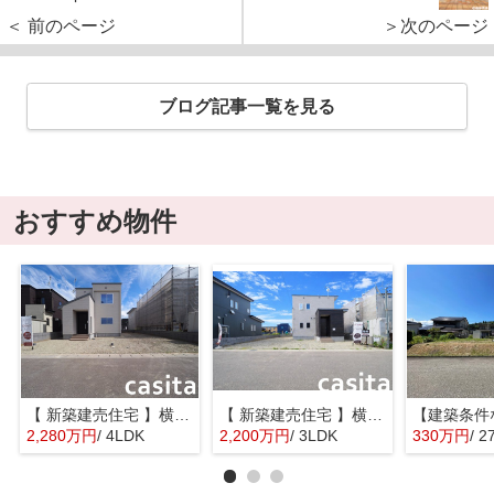
＜ 前のページ
＞次のページ
ブログ記事一覧を見る
おすすめ物件
【 新築建売住宅 】横手市八幡字長者町No58 横手北小学校区のオール電化 4LDK
【 新築建売住宅 】横手市八幡字長者町No50 横手北小学校区のオール電化 3LDK
2,280万円
/ 4LDK
2,200万円
/ 3LDK
330万円
/ 2