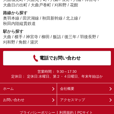
大曲日の出町
/
大曲戸巻町
/
刈和野
/
花館
路線から探す
奥羽本線
/
田沢湖線
/
秋田新幹線
/
北上線
/
秋田内陸縦貫鉄道
駅から探す
大曲
/
横手
/
神宮寺
/
柳田
/
飯詰
/
後三年
/
羽後長野
/
刈和野
/
角館
/
湯沢
電話でお問い合わせ
営業時間：
9:30～17:30
定休日：
定休日:水曜日、第２・４日曜日、年末年始ほか
ホーム
会社概要
お問い合わせ
アクセスマップ
プライバシーポリシー
利用規約
PCサイト