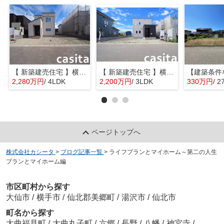
【 新築建売住宅 】横手市八幡字長者町No58 横手北小学校区のオール電化 4LDK
【 新築建売住宅 】横手市八幡字長者町No50 横手北小学校区のオール電化 3LDK
2,280万円
/ 4LDK
2,200万円
/ 3LDK
330万円
/ 2
ページトップへ
株式会社カシータ
>
ブログ記事一覧
>
ライフプランとマイホーム～第二の人生
プランとマイホーム編
市区町村から探す
大仙市
/
横手市
/
仙北郡美郷町
/
湯沢市
/
仙北市
町名から探す
大曲福見町
/
大曲丸子町
/
六郷
/
長野
/
八幡
/
神宮寺
/