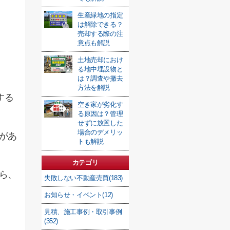
生産緑地の指定
は解除できる？
売却する際の注
意点も解説
土地売却におけ
る地中埋設物と
は？調査や撤去
方法を解説
する
空き家が劣化す
る原因は？管理
せずに放置した
場合のデメリッ
があ
トも解説
カテゴリ
ら、
失敗しない不動産売買(183)
お知らせ・イベント(12)
見積、施工事例・取引事例
(352)