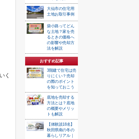
大仙市の住宅用
土地お取引事例
袋小路ってどん
な土地？家を売
るときの価格へ
の影響や売却方
法を解説
おすすめ記事
3階建て住宅は売
いく
りにくい？売却
の際のポイント
を知っておこう
底地を売却する
方法とは？底地
の概要やメリッ
トも解説
【体験談18名】
秋田県南の冬の
暮らしリアル｜