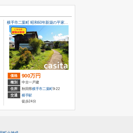
横手市二葉町 昭和60年新築の平家戸建て住宅 敷地面積は余裕の287坪
900万円
価格
種別
中古一戸建
住所
秋田県
横手市
二葉町
9-22
交通
横手駅
徒歩24分
田町小神成