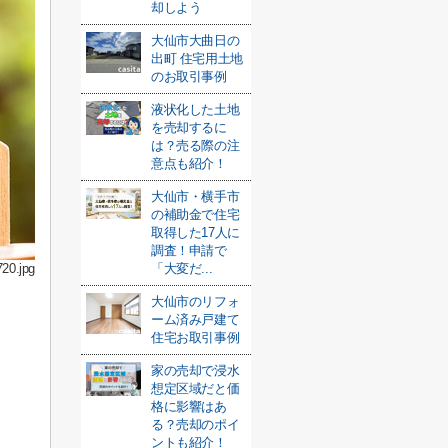
却しよう
大仙市大曲日の
出町 住宅用土地
のお取引事例
液状化した土地
を売却するに
は？売る際の注
意点も紹介！
大仙市・横手市
の補助金で住宅
取得した17人に
調査！申請で
20.jpg
「大変だ...
大仙市のリフォ
ーム済み戸建て
住宅お取引事例
家の売却で浸水
想定区域だと価
格に影響はあ
る？売却のポイ
ントも紹介！