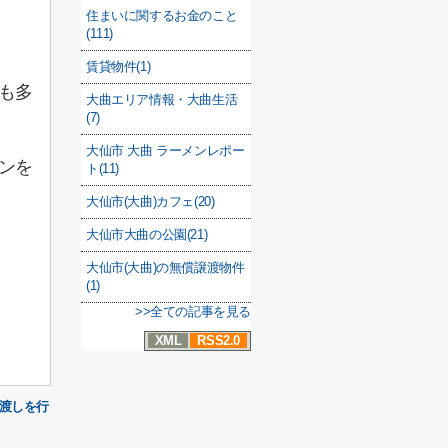
住まいに関するお金のこと
(111)
賃貸物件(1)
も多
大曲エリア情報・大曲生活
(7)
大仙市 大曲 ラーメンレポー
ンを
ト(11)
大仙市(大曲)カフェ(20)
大仙市大曲の公園(21)
大仙市(大曲)の無償譲渡物件
(1)
>>全ての記事を見る
XML
RSS2.0
引渡しを行