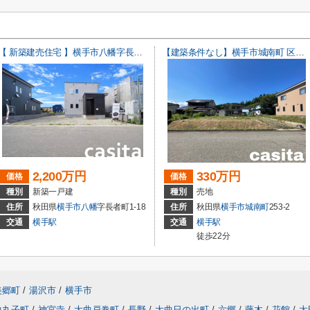
【 新築建売住宅 】横手市八幡字長者町No50 横手北小学校区のオール電化 3LDK
【建築条件なし】横手市城南町 区画の整った住宅街の南東向き物件 82.13坪 住宅用地
2,200万円
330万円
価格
価格
種別
新築一戸建
種別
売地
住所
秋田県
横手市
八幡
字長者町1-18
住所
秋田県
横手市
城南町
253-2
交通
横手駅
交通
横手駅
徒歩22分
美郷町
/
湯沢市
/
横手市
曲丸子町
/
神宮寺
/
大曲戸巻町
/
長野
/
大曲日の出町
/
六郷
/
藤木
/
花館
/
太