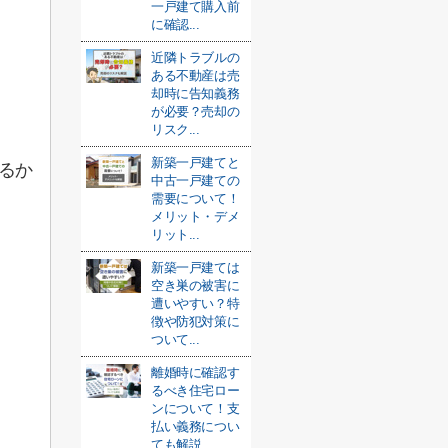
一戸建て購入前
に確認...
近隣トラブルの
ある不動産は売
却時に告知義務
が必要？売却の
リスク...
新築一戸建てと
るか
中古一戸建ての
需要について！
メリット・デメ
リット...
新築一戸建ては
空き巣の被害に
遭いやすい？特
徴や防犯対策に
ついて...
離婚時に確認す
るべき住宅ロー
ンについて！支
払い義務につい
ても解説