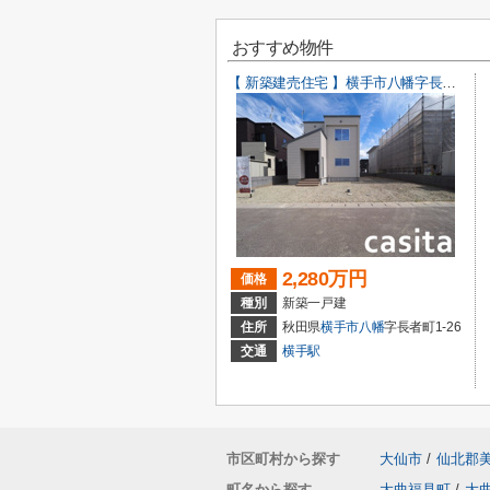
おすすめ物件
【 新築建売住宅 】横手市八幡字長者町No58 横手北小学校区のオール電化 4LDK
2,280万円
価格
種別
新築一戸建
住所
秋田県
横手市
八幡
字長者町1-26
交通
横手駅
市区町村から探す
大仙市
/
仙北郡
町名から探す
大曲福見町
/
大