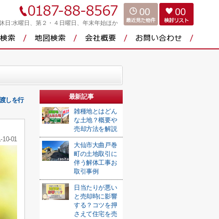
00
00
休日:水曜日、第２・４日曜日、年末年始ほか
最新記事
引渡しを行
雑種地とはどん
な土地？概要や
売却方法を解説
-10-01
大仙市大曲戸巻
町の土地取引に
伴う解体工事お
取引事例
日当たりが悪い
と売却時に影響
する？コツを押
さえて住宅を売