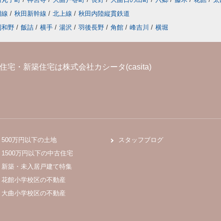
湖線
/
秋田新幹線
/
北上線
/
秋田内陸縦貫鉄道
刈和野
/
飯詰
/
横手
/
湯沢
/
羽後長野
/
角館
/
峰吉川
/
横堀
宅・新築住宅は株式会社カシータ(casita)
500万円以下の土地
スタッフブログ
1500万円以下の中古住宅
新築・未入居戸建て特集
花館小学校区の不動産
大曲小学校区の不動産