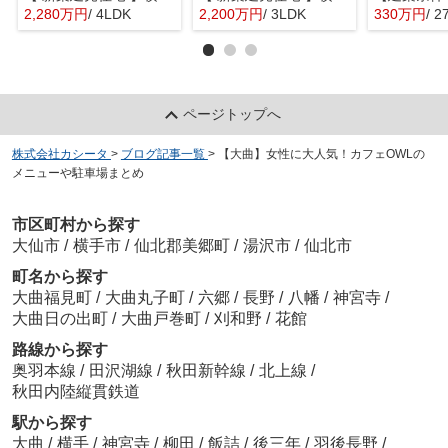
2,280万円
/ 4LDK
2,200万円
/ 3LDK
330万円
/ 2
ページトップへ
株式会社カシータ
>
ブログ記事一覧
>
【大曲】女性に大人気！カフェOWLの
メニューや駐車場まとめ
市区町村から探す
大仙市
/
横手市
/
仙北郡美郷町
/
湯沢市
/
仙北市
町名から探す
大曲福見町
/
大曲丸子町
/
六郷
/
長野
/
八幡
/
神宮寺
/
大曲日の出町
/
大曲戸巻町
/
刈和野
/
花館
路線から探す
奥羽本線
/
田沢湖線
/
秋田新幹線
/
北上線
/
秋田内陸縦貫鉄道
駅から探す
大曲
/
横手
/
神宮寺
/
柳田
/
飯詰
/
後三年
/
羽後長野
/