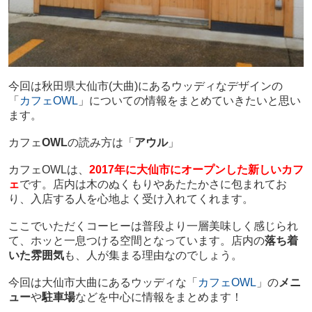
今回は秋田県大仙市(大曲)にあるウッディなデザインの
「
カフェOWL
」についての情報をまとめていきたいと思い
ます。
カフェ
OWL
の読み方は「
アウル
」
カフェOWLは、
2017年に大仙市にオープンした新しいカフ
ェ
です。店内は木のぬくもりやあたたかさに包まれてお
り、入店する人を心地よく受け入れてくれます。
ここでいただくコーヒーは普段より一層美味しく感じられ
て、ホッと一息つける空間となっています。店内の
落ち着
いた雰囲気
も、人が集まる理由なのでしょう。
今回は大仙市大曲にあるウッディな「
カフェOWL
」の
メニ
ュー
や
駐車場
などを中心に情報をまとめます！