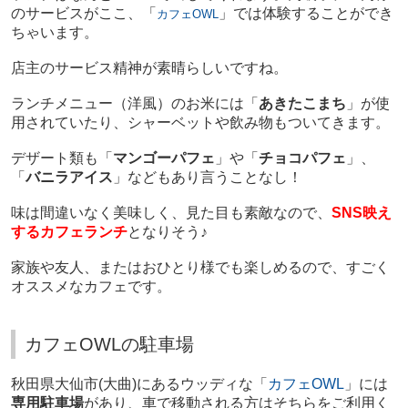
のサービスがここ、「
」では体験することができ
カフェOWL
ちゃいます。
店主のサービス精神が素晴らしいですね。
ランチメニュー（洋風）のお米には
「
あきたこまち
」が使
用されていたり、シャーベットや飲み物もついてきます。
デザート類も「
マンゴーパフェ
」や「
チョコパフェ
」、
「
バニラアイス
」などもあり言うことなし！
味は間違いなく美味しく、見た目も素敵なので、
SNS映え
するカフェランチ
となりそう♪
家族や友人、またはおひとり様でも楽しめるので、すごく
オススメなカフェです。
カフェOWLの駐車場
秋田県大仙市(大曲)にあるウッディな「
カフェOWL
」には
専用駐車場
があり、車で移動される方はそちらをご利用く