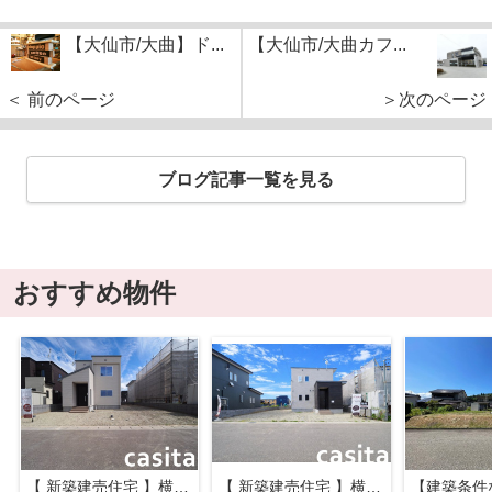
【大仙市/大曲】ド...
【大仙市/大曲カフ...
＜ 前のページ
＞次のページ
ブログ記事一覧を見る
おすすめ物件
【 新築建売住宅 】横手市八幡字長者町No58 横手北小学校区のオール電化 4LDK
【 新築建売住宅 】横手市八幡字長者町No50 横手北小学校区のオール電化 3LDK