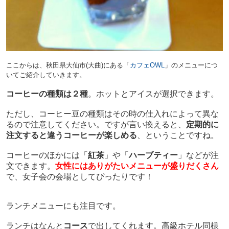
ここからは、秋田県大仙市(大曲)にある「
カフェOWL
」のメニューにつ
いてご紹介していきます。
コーヒーの種類は２種
。
ホットとアイスが選択できます。
ただし、コーヒー豆の種類はその時の仕入れによって異な
るので注意してください。ですが言い換えると、
定期的に
注文すると違うコーヒーが楽しめる
、ということですね。
コーヒーのほかには「
紅茶
」や「
ハーブティー
」などが注
文できます。
女性にはありがたいメニューが盛りだくさん
で、女子会の会場としてぴったりです！
ランチメニューにも注目です。
ランチはなんと
コース
で出してくれます。高級ホテル同様