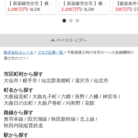
【 新築建売住宅 】横手市八幡字長者町No58 横手北小学校区のオール電化 4LDK
【 新築建売住宅 】横手市八幡字長者町No50 横手北小学校区のオール電化 3LDK
2,280万円
/ 4LDK
2,200万円
/ 3LDK
330万円
/ 2
ページトップへ
株式会社カシータ
>
ブログ記事一覧
>
不動産購入時の住宅ローンの金融機関の
選び方のコツ！
市区町村から探す
大仙市
/
横手市
/
仙北郡美郷町
/
湯沢市
/
仙北市
町名から探す
大曲福見町
/
大曲丸子町
/
六郷
/
長野
/
八幡
/
神宮寺
/
大曲日の出町
/
大曲戸巻町
/
刈和野
/
花館
路線から探す
奥羽本線
/
田沢湖線
/
秋田新幹線
/
北上線
/
秋田内陸縦貫鉄道
駅から探す