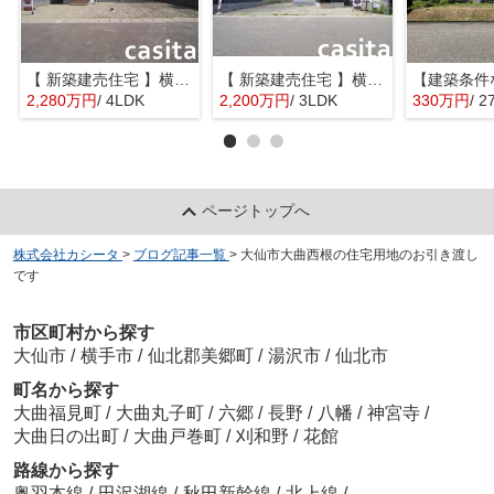
【 新築建売住宅 】横手市八幡字長者町No58 横手北小学校区のオール電化 4LDK
【 新築建売住宅 】横手市八幡字長者町No50 横手北小学校区のオール電化 3LDK
2,280万円
/ 4LDK
2,200万円
/ 3LDK
330万円
/ 2
ページトップへ
株式会社カシータ
>
ブログ記事一覧
>
大仙市大曲西根の住宅用地のお引き渡し
です
市区町村から探す
大仙市
/
横手市
/
仙北郡美郷町
/
湯沢市
/
仙北市
町名から探す
大曲福見町
/
大曲丸子町
/
六郷
/
長野
/
八幡
/
神宮寺
/
大曲日の出町
/
大曲戸巻町
/
刈和野
/
花館
路線から探す
奥羽本線
/
田沢湖線
/
秋田新幹線
/
北上線
/