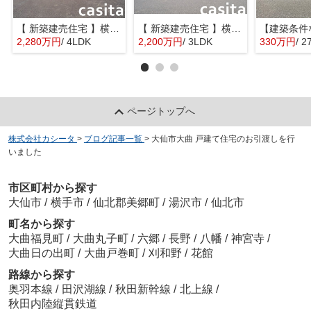
【 新築建売住宅 】横手市八幡字長者町No58 横手北小学校区のオール電化 4LDK
【 新築建売住宅 】横手市八幡字長者町No50 横手北小学校区のオール電化 3LDK
2,280万円
/ 4LDK
2,200万円
/ 3LDK
330万円
/ 2
ページトップへ
株式会社カシータ
>
ブログ記事一覧
>
大仙市大曲 戸建て住宅のお引渡しを行
いました
市区町村から探す
大仙市
/
横手市
/
仙北郡美郷町
/
湯沢市
/
仙北市
町名から探す
大曲福見町
/
大曲丸子町
/
六郷
/
長野
/
八幡
/
神宮寺
/
大曲日の出町
/
大曲戸巻町
/
刈和野
/
花館
路線から探す
奥羽本線
/
田沢湖線
/
秋田新幹線
/
北上線
/
秋田内陸縦貫鉄道