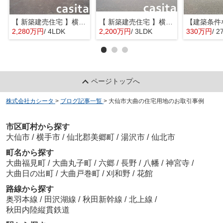
【 新築建売住宅 】横手市八幡字長者町No58 横手北小学校区のオール電化 4LDK
【 新築建売住宅 】横手市八幡字長者町No50 横手北小学校区のオール電化 3LDK
2,280万円
/ 4LDK
2,200万円
/ 3LDK
330万円
/ 2
ページトップへ
株式会社カシータ
>
ブログ記事一覧
>
大仙市大曲の住宅用地のお取引事例
市区町村から探す
大仙市
/
横手市
/
仙北郡美郷町
/
湯沢市
/
仙北市
町名から探す
大曲福見町
/
大曲丸子町
/
六郷
/
長野
/
八幡
/
神宮寺
/
大曲日の出町
/
大曲戸巻町
/
刈和野
/
花館
路線から探す
奥羽本線
/
田沢湖線
/
秋田新幹線
/
北上線
/
秋田内陸縦貫鉄道