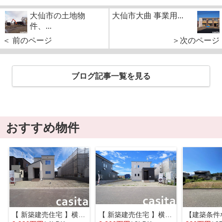
大仙市の土地物
大仙市大曲 事業用...
件、...
＜ 前のページ
＞次のページ
ブログ記事一覧を見る
おすすめ物件
【 新築建売住宅 】横手市八幡字長者町No58 横手北小学校区のオール電化 4LDK
【 新築建売住宅 】横手市八幡字長者町No50 横手北小学校区のオール電化 3LDK