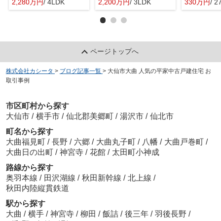
2,280万円
/ 4LDK
2,200万円
/ 3LDK
330万円
/ 2
ページトップへ
株式会社カシータ
>
ブログ記事一覧
>
大仙市大曲 人気の平家中古戸建住宅 お
取引事例
市区町村から探す
大仙市
/
横手市
/
仙北郡美郷町
/
湯沢市
/
仙北市
町名から探す
大曲福見町
/
長野
/
六郷
/
大曲丸子町
/
八幡
/
大曲戸巻町
/
大曲日の出町
/
神宮寺
/
花館
/
太田町小神成
路線から探す
奥羽本線
/
田沢湖線
/
秋田新幹線
/
北上線
/
秋田内陸縦貫鉄道
駅から探す
大曲
/
横手
/
神宮寺
/
柳田
/
飯詰
/
後三年
/
羽後長野
/