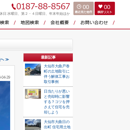
00
00
休日:水曜日、第２・４日曜日、年末年始ほか
最新記事
へ ≫
大仙市大曲戸巻
町の土地取引に
伴う解体工事お
-04-29
取引事例
日当たりが悪い
と売却時に影響
する？コツを押
さえて住宅を売
却しよう
大仙市大曲日の
出町 住宅用土地