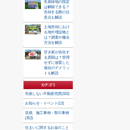
生産緑地の指定
は解除できる？
売却する際の注
意点も解説
土地売却におけ
る地中埋設物と
は？調査や撤去
方法を解説
空き家が劣化す
る原因は？管理
せずに放置した
場合のデメリッ
トも解説
カテゴリ
失敗しない不動産売買(182)
お知らせ・イベント(12)
見積、施工事例・取引事例
(352)
住まいに関するお金のこと