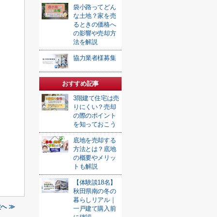
袋小路ってどん
な土地？家を売
るときの価格へ
の影響や売却方
法を解説
協力業者様募集
おすすめ記事
3階建て住宅は売
りにくい？売却
の際のポイント
を知っておこう
底地を売却する
方法とは？底地
の概要やメリッ
トも解説
【体験談18名】
秋田県南の冬の
暮らしリアル｜
へ ≫
一戸建て購入前