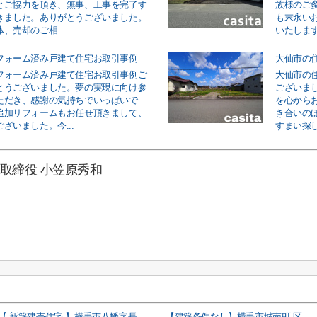
とご協力を頂き、無事、工事を完了す
族様のご
きました。ありがとうございました。
も末永い
、売却のご相...
いたします
フォーム済み戸建て住宅お取引事例
大仙市の
フォーム済み戸建て住宅お取引事例ご
大仙市の
とうございました。夢の実現に向け参
ございま
ただき、感謝の気持ちでいっぱいで
を心から
追加リフォームもお任せ頂きまして、
き合いの
ざいました。今...
すまい探し
取締役 小笠原秀和
【 新築建売住宅 】横手市八幡字長者町No50 横手北小学校区のオール電化 3LDK
【建築条件なし】横手市城南町 区画の整った住宅街の南東向き物件 82.13坪 住宅用地