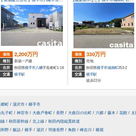
2,200万円
330万円
価格
価格
種別
新築一戸建
種別
売地
住所
秋田県
横手市
八幡
字長者町1-18
住所
秋田県
横手市
城南町
253-2
交通
横手駅
交通
横手駅
徒歩22分
美郷町
/
湯沢市
/
横手市
曲丸子町
/
神宮寺
/
大曲戸巻町
/
長野
/
大曲日の出町
/
六郷
/
藤木
/
花館
/
太
湖線
/
秋田新幹線
/
北上線
/
秋田内陸縦貫鉄道
刈和野
/
飯詰
/
横手
/
湯沢
/
羽後長野
/
角館
/
峰吉川
/
横堀