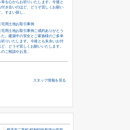
多幸を心からお祈りいたします。今後と
お付き合いのほど、どうぞ宜しくお願い
。すまい探し...
住宅用土地お取引事例
住宅用土地お取引事例ご成約ありがとう
した。建築中の安全とご家族様のご多幸
お祈りいたします。今後とも末永いお付
ほど、どうぞ宜しくお願いいたします。
のご相談やお見...
スタッフ情報を見る
横手市二葉町 昭和60年新築の平家戸建て住宅 敷地面積は余裕の287坪