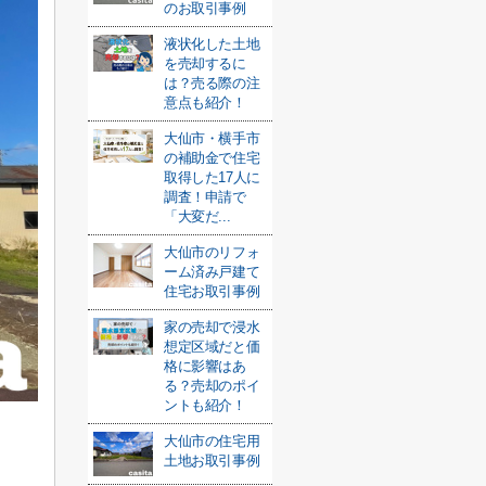
のお取引事例
液状化した土地
を売却するに
は？売る際の注
意点も紹介！
大仙市・横手市
の補助金で住宅
取得した17人に
調査！申請で
「大変だ...
大仙市のリフォ
ーム済み戸建て
住宅お取引事例
家の売却で浸水
想定区域だと価
格に影響はあ
る？売却のポイ
ントも紹介！
大仙市の住宅用
土地お取引事例