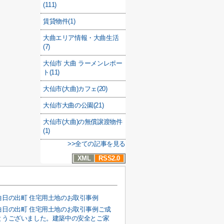
(111)
賃貸物件(1)
大曲エリア情報・大曲生活
(7)
大仙市 大曲 ラーメンレポー
ト(11)
大仙市(大曲)カフェ(20)
大仙市大曲の公園(21)
大仙市(大曲)の無償譲渡物件
(1)
>>全ての記事を見る
XML
RSS2.0
曲日の出町 住宅用土地のお取引事例
曲日の出町 住宅用土地のお取引事例ご成
とうございました。建築中の安全とご家