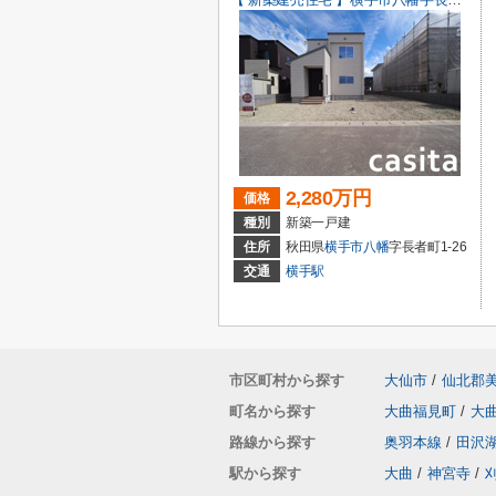
2,280万円
価格
種別
新築一戸建
住所
秋田県
横手市
八幡
字長者町1-26
交通
横手駅
市区町村から探す
大仙市
/
仙北郡
町名から探す
大曲福見町
/
大
路線から探す
奥羽本線
/
田沢
駅から探す
大曲
/
神宮寺
/