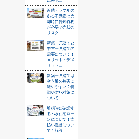
に確認...
近隣トラブルの
ある不動産は売
却時に告知義務
が必要？売却の
リスク...
新築一戸建てと
中古一戸建ての
需要について！
メリット・デメ
リット...
新築一戸建ては
空き巣の被害に
遭いやすい？特
徴や防犯対策に
ついて...
離婚時に確認す
るべき住宅ロー
ンについて！支
払い義務につい
ても解説