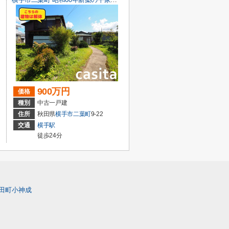
900万円
価格
種別
中古一戸建
住所
秋田県
横手市
二葉町
9-22
交通
横手駅
徒歩24分
田町小神成