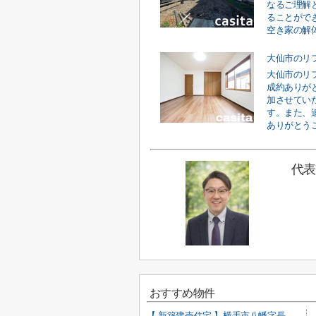
なるご理解
ることがで
空き家の解体
大仙市のリ
大仙市のリ
成約ありが
加させてい
す。また、
ありがとうご
代表
おすすめ物件
【 新築建売住宅 】横手市八幡字長者町No58 横手北小学校区のオール電化 4LDK