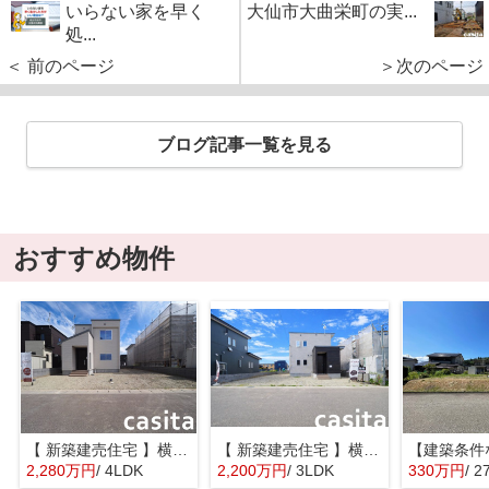
いらない家を早く
大仙市大曲栄町の実...
処...
＜ 前のページ
＞次のページ
ブログ記事一覧を見る
おすすめ物件
【 新築建売住宅 】横手市八幡字長者町No58 横手北小学校区のオール電化 4LDK
【 新築建売住宅 】横手市八幡字長者町No50 横手北小学校区のオール電化 3LDK
2,280万円
/ 4LDK
2,200万円
/ 3LDK
330万円
/ 2