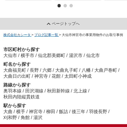
ページトップへ
株式会社カシータ
>
ブログ記事一覧
>
大仙市神宮寺の事業用物件のお取引事例
市区町村から探す
大仙市
/
横手市
/
仙北郡美郷町
/
湯沢市
/
仙北市
町名から探す
大曲福見町
/
長野
/
六郷
/
大曲丸子町
/
八幡
/
大曲戸巻町
/
大曲日の出町
/
神宮寺
/
花館
/
太田町小神成
路線から探す
奥羽本線
/
田沢湖線
/
秋田新幹線
/
北上線
/
秋田内陸縦貫鉄道
駅から探す
大曲
/
横手
/
神宮寺
/
柳田
/
飯詰
/
後三年
/
羽後長野
/
刈和野
/
角館
/
湯沢