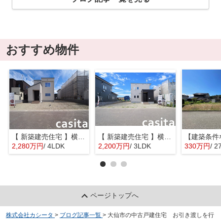
おすすめ物件
【 新築建売住宅 】横手市八幡字長者町No58 横手北小学校区のオール電化 4LDK
【 新築建売住宅 】横手市八幡字長者町No50 横手北小学校区のオール電化 3LDK
2,280万円
/ 4LDK
2,200万円
/ 3LDK
330万円
/ 2
ページトップへ
株式会社カシータ
>
ブログ記事一覧
>
大仙市の中古戸建住宅 お引き渡しを行