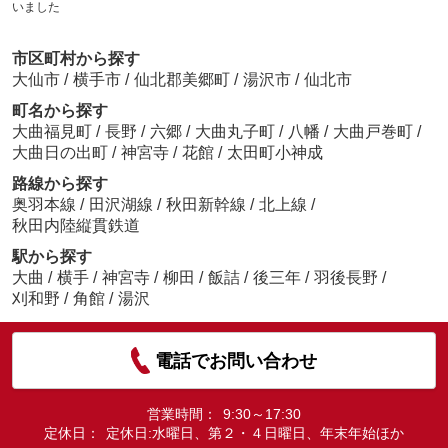
いました
市区町村から探す
大仙市
/
横手市
/
仙北郡美郷町
/
湯沢市
/
仙北市
町名から探す
大曲福見町
/
長野
/
六郷
/
大曲丸子町
/
八幡
/
大曲戸巻町
/
大曲日の出町
/
神宮寺
/
花館
/
太田町小神成
路線から探す
奥羽本線
/
田沢湖線
/
秋田新幹線
/
北上線
/
秋田内陸縦貫鉄道
駅から探す
大曲
/
横手
/
神宮寺
/
柳田
/
飯詰
/
後三年
/
羽後長野
/
刈和野
/
角館
/
湯沢
電話でお問い合わせ
営業時間：
9:30～17:30
定休日：
定休日:水曜日、第２・４日曜日、年末年始ほか