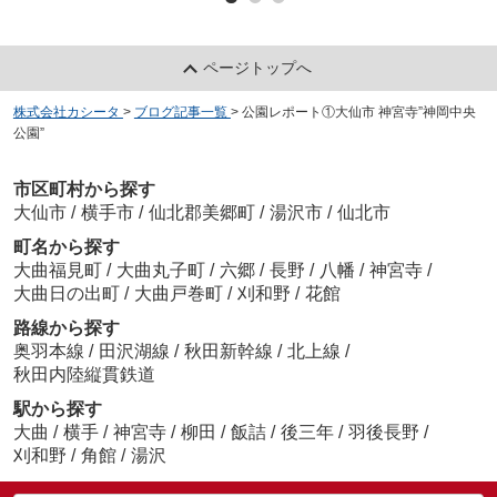
ページトップへ
株式会社カシータ
>
ブログ記事一覧
>
公園レポート①大仙市 神宮寺”神岡中央
公園”
市区町村から探す
大仙市
/
横手市
/
仙北郡美郷町
/
湯沢市
/
仙北市
町名から探す
大曲福見町
/
大曲丸子町
/
六郷
/
長野
/
八幡
/
神宮寺
/
大曲日の出町
/
大曲戸巻町
/
刈和野
/
花館
路線から探す
奥羽本線
/
田沢湖線
/
秋田新幹線
/
北上線
/
秋田内陸縦貫鉄道
駅から探す
大曲
/
横手
/
神宮寺
/
柳田
/
飯詰
/
後三年
/
羽後長野
/
刈和野
/
角館
/
湯沢