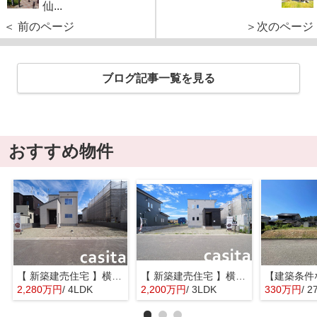
仙...
＜ 前のページ
＞次のページ
ブログ記事一覧を見る
おすすめ物件
【 新築建売住宅 】横手市八幡字長者町No58 横手北小学校区のオール電化 4LDK
【 新築建売住宅 】横手市八幡字長者町No50 横手北小学校区のオール電化 3LDK
2,280万円
/ 4LDK
2,200万円
/ 3LDK
330万円
/ 2