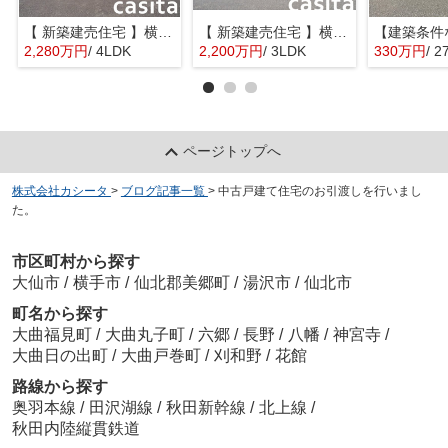
【 新築建売住宅 】横手市八幡字長者町No58 横手北小学校区のオール電化 4LDK
【 新築建売住宅 】横手市八幡字長者町No50 横手北小学校区のオール電化 3LDK
2,280万円
/ 4LDK
2,200万円
/ 3LDK
330万円
/ 2
ページトップへ
株式会社カシータ
>
ブログ記事一覧
>
中古戸建て住宅のお引渡しを行いまし
た。
市区町村から探す
大仙市
/
横手市
/
仙北郡美郷町
/
湯沢市
/
仙北市
町名から探す
大曲福見町
/
大曲丸子町
/
六郷
/
長野
/
八幡
/
神宮寺
/
大曲日の出町
/
大曲戸巻町
/
刈和野
/
花館
路線から探す
奥羽本線
/
田沢湖線
/
秋田新幹線
/
北上線
/
秋田内陸縦貫鉄道